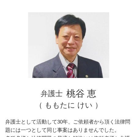
自己破産 弁護士 おすすめ
離婚 慰謝料
横浜市 弁護士 交通事故
離婚 相手が応じない
豊島区 弁護士 企業法務
豊島区 弁護士 相続
埼玉県 弁護士 離婚
千葉県 弁護士 企業法務
文京区 弁護士 交通事故
豊島区 弁護士 交通事故
横浜市 弁護士 相続
千葉県 弁護士 相続
千葉県 弁護士 離婚
東京都 弁護士 交通事故
東京都 弁護士 企業法務
桃谷 恵
弁護士
（ ももたに けい ）
弁護士として活動して30年、ご依頼者から頂く法律問
題には一つとして同じ事案はありませんでした。