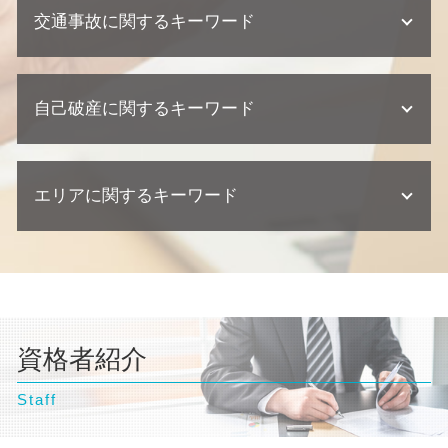
企業法務 相談
相続 期限
個人再生 クレジットカード
不動産業者 トラブル
交通事故に関するキーワード
離婚 相談 弁護士
紛争対応 法務
相続人 連絡 取れない
自己破産 流れ
建築瑕疵 不法行為
離婚調停 申し立て 流れ
企業法務 契約
法定相続人 割合
個人再生 相談
不動産業者 裁判
離婚調停 聞かれること
契約 トラブル
相続 弁護士 相談
交通事故 慰謝料 相場
個人再生 流れ 期間
欠陥住宅 弁護士
養育費 再婚したら
顧問弁護士 契約書
遺産分割協議 弁護士
自己破産に関するキーワード
交通事故 訴えられた
任意整理 車のローン
不動産トラブル 法律事務所
離婚 財産分与 貯金
契約書 リーガルチェック
公正証書遺言 必要書類
交通事故 相談
任意整理とは
不動産トラブル 弁護士
離婚 親権 母親
顧問弁護士 相談
交通事故 過失割合
債務整理 任意整理
欠陥住宅 訴える
自己破産 訴訟
親権者 変更
契約 取引法務
交通事故 示談交渉 弁護士
任意整理 クレジットカード
不動産トラブル 相談
エリアに関するキーワード
自己破産 デメリット 仕事
離婚調停 弁護士
企業法務 弁護士事務所
交通事故 後遺症
自己破産 条件
建築瑕疵 慰謝料
自己破産 流れ 期間
不倫 慰謝 離婚
企業法務 弁護士
逸失利益 計算方法
債務整理 弁護士
自己破産 デメリット 家族
離婚 裁判 流れ
契約 損害賠償
横浜市 弁護士 離婚
交通事故 損害賠償
債務整理 住宅ローン
自己破産とは わかりやすく
離婚 流れ
顧問弁護士 個人事業主
台東区 弁護士 交通事故
交通事故 慰謝料 弁護士
債務整理 デメリット
自己破産 条件
離婚調停 期間
東京都 弁護士 相続
過失割合 ゴネ得
民事再生 個人
自己破産 クレジットカード 使える
離婚 相談
神奈川県 弁護士 離婚
交通事故 示談
個人再生 流れ
自己破産 弁護士
離婚 必要書類
資格者紹介
東京都 弁護士 債務整理
交通事故 示談書
個人再生 メリット
自己破産 ギャンブル
離婚 浮気 慰謝料 相場
埼玉県 弁護士 交通事故
交通事故 訴訟
債務整理 期間
自己破産 流れ 裁判所
離婚 財産分与
Staff
神奈川県 弁護士 自己破産
交通事故 弁護士
自己破産 相談
離婚 父親 親権
神奈川県 弁護士 交通事故