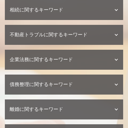
相続に関するキーワード
相続 遺留分
不動産トラブルに関するキーワード
遺留分 侵害
不動産 相続 兄弟
遺産分割協議 期限
建築瑕疵 損害賠償
相続放棄 手続き
企業法務に関するキーワード
不動産トラブル 内容証明
相続 裁判
不動産業者 訴える
不動産相続 弁護士
欠陥住宅 相談
契約 相談
単純承認 限定承認
欠陥住宅 損害賠償
債務整理に関するキーワード
顧問弁護士 メリット
相続 争い
欠陥住宅 専門 弁護士
顧問弁護士 中小企業
相続 相続人
欠陥住宅 慰謝料
顧問弁護士 契約形態
相続放棄 デメリット
個人再生 申し立て
欠陥住宅 裁判
懲戒解雇 普通解雇 違い
不動産相続 流れ
離婚に関するキーワード
任意整理 ブラックリスト
不動産トラブル 少額訴訟
企業法務 訴訟 弁護士
代襲相続 割合
任意整理 住宅ローン
建築瑕疵 弁護士
問題社員 対応
遺言 遺留分
自己破産 クレジットカード いつから
不動産業者 トラブル 相談
離婚調停