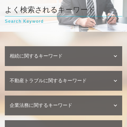
よく検索されるキーワード
Search Keyword
相続に関するキーワード
遺産分割協議 調停 期間
不動産トラブルに関するキーワード
相続 家系図
代襲相続 割合
相続 相続人
欠陥住宅 弁護士
不動産相続 流れ
企業法務に関するキーワード
建築瑕疵 弁護士
遺留分 侵害
欠陥住宅 裁判
相続 兄弟 遺留分
不動産トラブル 瑕疵
企業法務 弁護士事務所
不動産相続 協議書