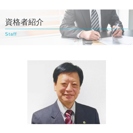
千葉県 弁護士 企業法務
交通事故 慰謝料 弁護士
個人再生 申し立て
自己破産とは わかりやすく
離婚 財産分与
千葉県 弁護士 離婚
交通事故 慰謝料 相場
任意整理とは
自己破産 クレジットカード 使える
離婚 相談
神奈川県 弁護士 不動産トラブル
逸失利益 計算方法
債務整理 相談
自己破産 流れ 期間
離婚調停 申し立て 流れ
資格者紹介
台東区 弁護士 自己破産
交通事故 示談書
任意整理 クレジットカード
自己破産 訴訟
離婚 協議書
豊島区 弁護士 企業法務
交通事故 過失割合
債務整理 個人再生
自己破産 流れ 裁判所
離婚調停
Staff
文京区 弁護士 債務整理
交通事故 損害賠償
自己破産 ギャンブル
親権者 変更
千葉県 弁護士 自己破産
自己破産 条件
離婚 財産分与 貯金
豊島区 弁護士 相続
離婚調停 弁護士
埼玉県 弁護士 相続
文京区 弁護士 相続
埼玉県 弁護士 企業法務
豊島区 弁護士 不動産トラブル
台東区 弁護士 交通事故
埼玉県 弁護士 自己破産
豊島区 弁護士 交通事故
神奈川県 弁護士 交通事故
台東区 弁護士 離婚
横浜市 弁護士 相続