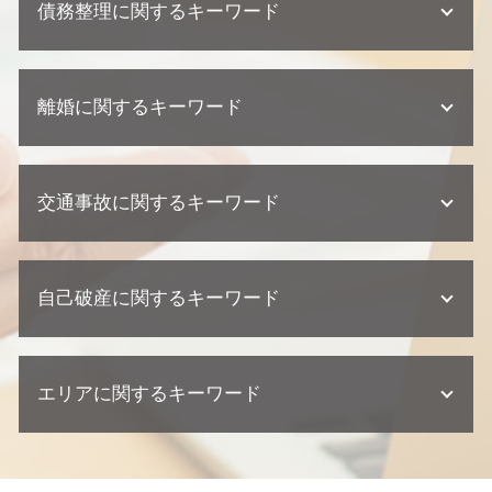
不動産トラブル 少額訴訟
債務整理に関するキーワード
契約 相談
相続 争い
建築瑕疵 不法行為
契約 トラブル
相続 裁判
欠陥住宅 慰謝料
契約 損害賠償
遺産分割協議 調停
個人再生 デメリット
不動産トラブル 内容証明
企業法務 相談
不動産相続 必要書類
離婚に関するキーワード
個人再生とは 期間
不動産業者 トラブル
契約 取引法務
相続 兄弟
民事再生 個人
不動産業者 クレーム
顧問弁護士 メリット
相続 弁護士 相談
自己破産 クレジットカード 作れる
建築瑕疵 慰謝料
離婚 裁判 流れ
企業法務 訴訟 弁護士
不動産相続 相談
個人再生 クレジットカード
欠陥住宅 訴える
交通事故に関するキーワード
離婚 親権
顧問弁護士 中小企業
相続放棄 デメリット
自己破産 クレジットカード いつから
欠陥住宅 相談
離婚調停 聞かれること
顧問弁護士 相談
遺留分 権利者
任意整理 住宅ローン
不動産トラブル 法律事務所
離婚 父親 親権
顧問弁護士 契約書
相続 相談
交通事故 訴えられた
債務整理 住宅ローン
不動産トラブル 調停
離婚 浮気 慰謝料
契約書 リーガルチェック
不動産相続 遺留分
自己破産に関するキーワード
交通事故 示談交渉 弁護士
任意整理 期間
不動産業者 訴える
離婚 種類
企業法務 契約
不動産相続 放棄
過失割合 ゴネ得
債務整理 流れ
欠陥住宅 専門 弁護士
離婚 養育費
紛争対応 法務
交通事故 相談
個人再生 メリット
建築瑕疵 時効
自己破産 弁護士
離婚 慰謝料
企業法務 弁護士
交通事故 示談
自己破産 期間
不動産トラブル 相談
エリアに関するキーワード
自己破産 相談
離婚調停 流れ
問題社員 対応
交通事故 弁護士
個人再生 流れ
不動産業者 トラブル 相談
自己破産 デメリット 家族
養育費 再婚したら
懲戒解雇 普通解雇 違い
交通事故 後遺症
自己破産 流れ
自己破産 弁護士 おすすめ
離婚 相談 弁護士
顧問弁護士 契約形態
東京都 弁護士 企業法務
交通事故 訴訟
債務整理 デメリット
自己破産 デメリット 仕事
不倫 慰謝 離婚
顧問弁護士 個人事業主