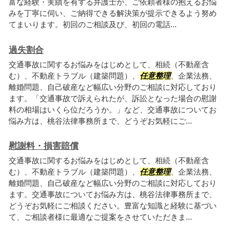
富な経験・実績を有する弁護士が、ご依頼者様の抱えるお悩
みを丁寧に伺い、ご納得できる解決策が提示できるよう努め
てまいります。初回のご相談及び、初回の電話...
過失割合
交通事故に関するお悩みをはじめとして、相続（不動産含
む）、不動産トラブル（建築問題）、
任意整理
、企業法務、
離婚問題、自己破産など幅広い分野のご相談に対応しており
ます。「交通事故で訴えられたが、訴訟となった場合の慰謝
料の相場はいくら位だろうか。」など、交通事故についてお
悩み方は、桃谷法律事務所まで、どうぞお気軽にご...
慰謝料・損害賠償
交通事故に関するお悩みをはじめとして、相続（不動産含
む）、不動産トラブル（建築問題）、
任意整理
、企業法務、
離婚問題、自己破産など幅広い分野のご相談に対応しており
ます。交通事故についてお悩み方は、桃谷法律事務所まで、
どうぞお気軽にご相談ください。豊富な知識と経験に基づい
て、ご相談者様に最適なご提案をさせていただきま...