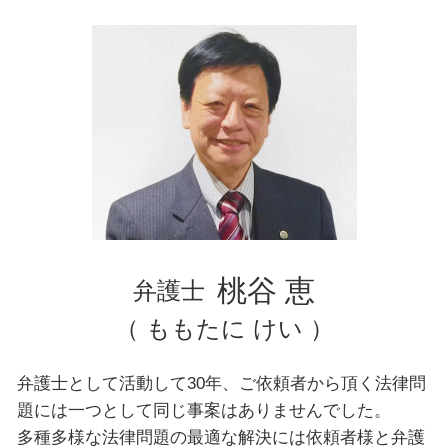
離婚 相談 弁護士
豊島区 弁護士 債務整理
横浜市 弁護士 交通事故
文京区 弁護士 相続
文京区 弁護士 交通事故
埼玉県 弁護士 離婚
千葉県 弁護士 自己破産
台東区 弁護士 企業法務
東京都 弁護士 企業法務
横浜市 弁護士 不動産トラブル
台東区 弁護士 不動産トラブル
神奈川県 弁護士 企業法務
桃谷 恵
弁護士
（ ももたに けい ）
弁護士として活動して30年、ご依頼者から頂く法律問
題には一つとして同じ事案はありませんでした。
多種多様な法律問題の最適な解決には依頼者様と弁護