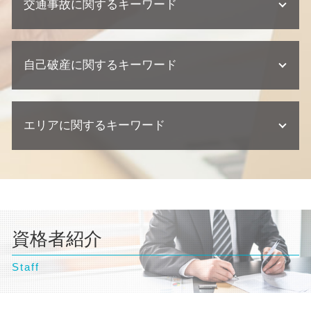
交通事故に関するキーワード
離婚調停 弁護士
懲戒解雇 普通解雇 違い
相続 遺留分
債務整理 ブラックリスト
建築瑕疵 慰謝料
養育費 再婚したら
企業法務 訴訟 弁護士
相続 弁護士
債務整理 デメリット
欠陥住宅 損害賠償
離婚 協議書
企業法務 相談
不動産相続 遺留分
交通事故 示談
債務整理 任意整理
不動産トラブル 相談
離婚 慰謝料
契約 トラブル
不動産 相続 兄弟
自己破産に関するキーワード
交通事故 示談交渉 弁護士
個人再生 弁護士
建築瑕疵 不法行為
離婚調停 期間
顧問弁護士 相談
代襲相続 割合
交通事故 過失割合
債務整理 弁護士
不動産トラブル 法律事務所
離婚調停
企業法務 弁護士事務所
交通事故 訴えられた
任意整理とは
不動産トラブル 調停
自己破産 クレジットカード 使える
離婚調停 流れ
企業法務 弁護士
交通事故 慰謝料 弁護士
債務整理 クレジットカード
不動産業者 トラブル 相談
エリアに関するキーワード
自己破産 デメリット 仕事
離婚 種類
顧問弁護士 メリット
逸失利益 計算方法
債務整理 住宅ローン
建築瑕疵 弁護士
自己破産 弁護士 おすすめ
離婚 父親 親権
顧問弁護士 契約形態
交通事故 慰謝料 相場
個人再生 流れ
自己破産 弁護士
離婚 親権
顧問弁護士 個人事業主
東京都 弁護士 交通事故
交通事故 相談
民事再生 デメリット
自己破産 ギャンブル
離婚調停 申し立て 流れ
契約書 リーガルチェック
文京区 弁護士 不動産トラブル
交通事故 弁護士
任意整理 クレジットカード
自己破産 流れ 裁判所
不倫 慰謝 離婚
神奈川県 弁護士 不動産トラブル
過失割合 ゴネ得
個人再生 流れ 期間
自己破産 デメリット 家族
離婚 財産分与 貯金
横浜市 弁護士 債務整理
交通事故 訴訟
個人再生 デメリット
自己破産 相談
離婚 相談
資格者紹介
台東区 弁護士 交通事故
交通事故 後遺症
民事再生 個人
自己破産 流れ 期間
離婚 流れ
千葉県 弁護士 離婚
交通事故 損害賠償
任意整理 車のローン
自己破産 訴訟
離婚 浮気 慰謝料
Staff
千葉県 弁護士 交通事故
交通事故 示談書
自己破産とは わかりやすく
離婚 必要書類
文京区 弁護士 離婚
自己破産 条件
離婚 財産分与
神奈川県 弁護士 交通事故