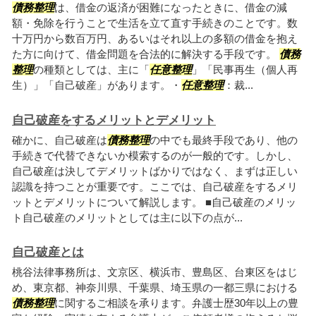
債務整理
は、借金の返済が困難になったときに、借金の減
額・免除を行うことで生活を立て直す手続きのことです。数
十万円から数百万円、あるいはそれ以上の多額の借金を抱え
た方に向けて、借金問題を合法的に解決する手段です。
債務
整理
の種類としては、主に「
任意整理
」「民事再生（個人再
生）」「自己破産」があります。・
任意整理
：裁...
自己破産をするメリットとデメリット
確かに、自己破産は
債務整理
の中でも最終手段であり、他の
手続きで代替できないか模索するのが一般的です。しかし、
自己破産は決してデメリットばかりではなく、まずは正しい
認識を持つことが重要です。ここでは、自己破産をするメリ
ットとデメリットについて解説します。 ■自己破産のメリッ
ト自己破産のメリットとしては主に以下の点が...
自己破産とは
桃谷法律事務所は、文京区、横浜市、豊島区、台東区をはじ
め、東京都、神奈川県、千葉県、埼玉県の一都三県における
債務整理
に関するご相談を承ります。弁護士歴30年以上の豊