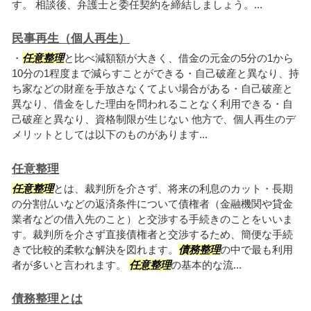
す。 相談後、弁護士と委任契約を締結しましょう。...
民事再生（個人再生）
・
任意整理
と比べ減額額が大きく、借金の元金の5分の1から
10分の1程度まで減らすことができる・自己破産と異なり、持
ち家などの財産を手放さなくてよい場合がある・自己破産と
異なり、借金をした理由を問われることなく利用できる・自
己破産と異なり、資格制限が生じない 他方で、個人再生のデ
メリットとしては以下のものがあります...
任意整理
任意整理
とは、裁判所を介さず、将来の利息のカット・長期
の分割払いなどの返済条件について債権者（金融機関や貸金
業者などの借入先のこと）と交渉する手続きのことをいいま
す。裁判所を介さず直接債権者と交渉するため、簡便な手続
きで比較的柔軟な解決を図れます。
債務整理
の中で最も利用
者が多いと言われます。
任意整理
の基本的な流...
債務整理とは