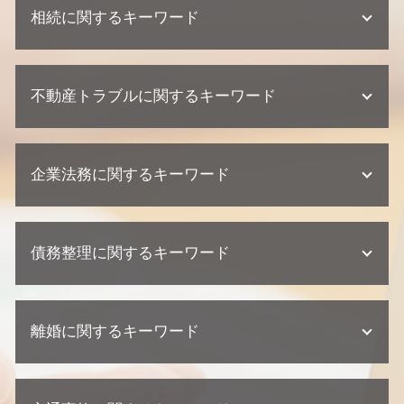
相続に関するキーワード
相続 弁護士 相談
不動産トラブルに関するキーワード
公正証書遺言 必要書類
遺産分割協議 期限
相続 相談先
欠陥住宅 弁護士
相続放棄 手続き
企業法務に関するキーワード
欠陥住宅 裁判
相続 兄弟
不動産業者 訴える
相続 相続人
不動産業者 裁判
紛争対応 法務
遺言 遺留分
不動産業者 トラブル
債務整理に関するキーワード
契約 損害賠償
遺留分 権利者
欠陥住宅 専門 弁護士
契約 相談
不動産相続 弁護士
不動産トラブル 瑕疵
問題社員 対応
相続 裁判
個人再生 メリット
不動産トラブル 内容証明
企業法務 契約
相続 範囲
離婚に関するキーワード
個人再生 相談
不動産トラブル 弁護士
契約 取引法務
相続 兄弟 遺留分
債務整理 個人再生
欠陥住宅 慰謝料
顧問弁護士 契約書
単純承認 限定承認
債務整理 金額
不動産トラブル 少額訴訟
離婚 浮気 慰謝料 相場
顧問弁護士 中小企業
相続 争い
個人再生とは 期間
建築瑕疵 損害賠償