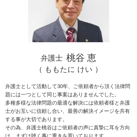
豊島区 弁護士 相続
千葉県 弁護士 不動産トラブル
豊島区 弁護士 債務整理
台東区 弁護士 自己破産
文京区 弁護士 相続
豊島区 弁護士 離婚
横浜市 弁護士 債務整理
桃谷 恵
弁護士
（ ももたに けい ）
弁護士として活動して30年、ご依頼者から頂く法律問
題には一つとして同じ事案はありませんでした。
多種多様な法律問題の最適な解決には依頼者様と弁護
士がお互いに信頼し合い、最善の解決イメージを共有
する事が大切であります。
その為、弁護士桃谷はご依頼者の声に真摯に耳を方向
け、まずは聴く事に重きを置いております。