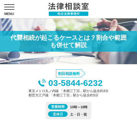
代襲相続が起こるケースとは？割合や範囲
も併せて解説
初回相談無料
03-5844-6232
東京メトロ丸ノ内線 「本郷三丁目」駅から徒歩約4分
都営大江戸線 「本郷三丁目」駅から徒歩約5分
営業時間
10時～18時
定休日
土・日・祝