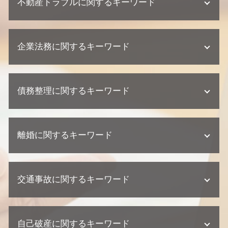
不動産トラブルに関するキーワード
不動産相続 放棄
遺留分 権利者
遺言 遺留分
不動産業者 トラブル 相談
遺留分 侵害
企業法務に関するキーワード
不動産トラブル 調停
相続放棄 デメリット
不動産トラブル 少額訴訟
遺産分割協議書 必要書類
不動産トラブル 内容証明
企業法務 訴訟 弁護士
不動産相続 必要書類
建築瑕疵 不法行為
債務整理に関するキーワード
企業法務 弁護士
遺産分割協議 調停 期間
不動産トラブル 法律事務所
顧問弁護士 個人事業主
代襲相続 割合
建築瑕疵 慰謝料
契約 相談
相続 家系図
個人再生 クレジットカード
欠陥住宅 裁判
企業法務 契約
相続 相続人
離婚に関するキーワード
債務整理 弁護士
不動産業者 裁判
企業法務 弁護士事務所
相続 期限
債務整理 デメリット
不動産業者 訴える
顧問弁護士 相談
相続 兄弟 遺留分
債務整理 個人再生
不動産トラブル 瑕疵
離婚調停 流れ
懲戒解雇 普通解雇 違い
遺産分割協議 弁護士
債務整理 金額
不動産トラブル 相談
交通事故に関するキーワード
離婚 慰謝料
紛争対応 法務
相続 裁判
個人再生 相談
建築瑕疵 弁護士
離婚 相談 弁護士
顧問弁護士 メリット
不動産 相続 兄弟
個人再生 バレる
不動産業者 クレーム
離婚 財産分与 貯金
契約 取引法務
相続 範囲
過失割合 ゴネ得
個人再生 デメリット
不動産トラブル 弁護士
親権者 変更
顧問弁護士 契約形態
遺産分割協議 調停
自己破産に関するキーワード
交通事故 弁護士
自己破産 クレジットカード いつから
欠陥住宅 専門 弁護士