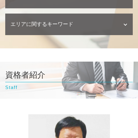
離婚 養育費
顧問弁護士 契約書
不動産相続 協議書
交通事故 慰謝料 相場
個人再生 流れ 期間
建築瑕疵 時効
離婚 浮気 慰謝料 相場
契約 損害賠償
交通事故 示談交渉 弁護士
債務整理 住宅ローン
欠陥住宅 訴える
自己破産 弁護士
離婚調停 申し立て 流れ
問題社員 対応
交通事故 後遺症
自己破産 期間
不動産業者 トラブル
エリアに関するキーワード
自己破産 ギャンブル
離婚 親権
契約 トラブル
逸失利益 計算方法
債務整理 相談
欠陥住宅 弁護士
自己破産 デメリット 家族
離婚 相談
顧問弁護士 中小企業
交通事故 相談
個人再生 流れ
自己破産 流れ 裁判所
離婚調停
契約書 リーガルチェック
埼玉県 弁護士 自己破産
交通事故 訴訟
自己破産 流れ
自己破産 流れ 期間
養育費 再婚したら
企業法務 相談
千葉県 弁護士 離婚
交通事故 過失割合
債務整理 ブラックリスト
自己破産 クレジットカード 使える
離婚 裁判 流れ
文京区 弁護士 債務整理
交通事故 訴えられた
債務整理 期間
自己破産 条件
離婚 親権 母親
神奈川県 弁護士 離婚
交通事故 損害賠償
個人再生 メリット
自己破産 弁護士 おすすめ
離婚 流れ
資格者紹介
横浜市 弁護士 相続
交通事故 示談
債務整理 流れ
自己破産とは わかりやすく
離婚 必要書類
文京区 弁護士 不動産トラブル
交通事故 示談書
自己破産 クレジットカード 作れる
自己破産 相談
離婚調停 期間
Staff
文京区 弁護士 企業法務
交通事故 慰謝料 弁護士
自己破産 デメリット 仕事
離婚調停 聞かれること
文京区 弁護士 交通事故
自己破産 訴訟
不倫 慰謝 離婚
埼玉県 弁護士 企業法務
離婚 種類
台東区 弁護士 相続
千葉県 弁護士 自己破産
横浜市 弁護士 自己破産
横浜市 弁護士 離婚