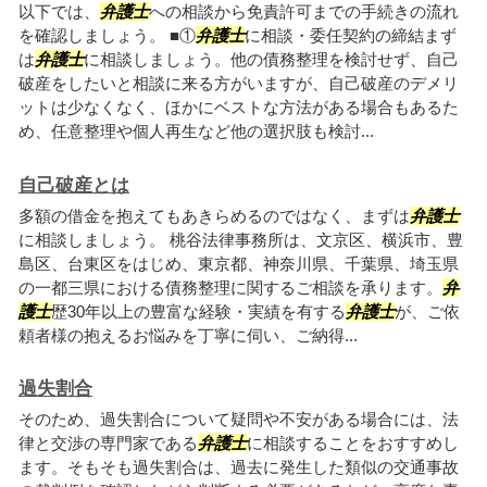
以下では、
弁護士
への相談から免責許可までの手続きの流れ
を確認しましょう。 ■①
弁護士
に相談・委任契約の締結まず
は
弁護士
に相談しましょう。他の債務整理を検討せず、自己
破産をしたいと相談に来る方がいますが、自己破産のデメリ
ットは少なくなく、ほかにベストな方法がある場合もあるた
め、任意整理や個人再生など他の選択肢も検討...
自己破産とは
多額の借金を抱えてもあきらめるのではなく、まずは
弁護士
に相談しましょう。 桃谷法律事務所は、文京区、横浜市、豊
島区、台東区をはじめ、東京都、神奈川県、千葉県、埼玉県
の一都三県における債務整理に関するご相談を承ります。
弁
護士
歴30年以上の豊富な経験・実績を有する
弁護士
が、ご依
頼者様の抱えるお悩みを丁寧に伺い、ご納得...
過失割合
そのため、過失割合について疑問や不安がある場合には、法
律と交渉の専門家である
弁護士
に相談することをおすすめし
ます。そもそも過失割合は、過去に発生した類似の交通事故