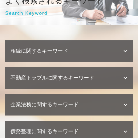
よく検索されるキーワード
Search Keyword
相続に関するキーワード
相続 弁護士
不動産トラブルに関するキーワード
相続 争い
遺産分割協議 調停
公正証書遺言 必要書類
不動産業者 クレーム
単純承認 限定承認
企業法務に関するキーワード
欠陥住宅 裁判
不動産相続 流れ
建築瑕疵 時効
不動産相続 協議書
建築瑕疵 不法行為
問題社員 対応
不動産相続 放棄
欠陥住宅 専門 弁護士
債務整理に関するキーワード
顧問弁護士 メリット
相続 裁判
建築瑕疵 慰謝料