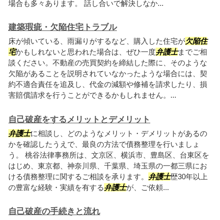
場合も多々あります。 話し合いで解決しなか...
建築瑕疵・欠陥住宅トラブル
床が傾いている、雨漏りがするなど、購入した住宅が
欠陥住
宅
かもしれないと思われた場合は、ぜひ一度
弁護士
までご相
談ください。不動産の売買契約を締結した際に、そのような
欠陥があることを説明されていなかったような場合には、契
約不適合責任を追及し、代金の減額や修補を請求したり、損
害賠償請求を行うことができるかもしれません。...
自己破産をするメリットとデメリット
弁護士
に相談し、どのようなメリット・デメリットがあるの
かを確認したうえで、最良の方法で債務整理を行いましょ
う。 桃谷法律事務所は、文京区、横浜市、豊島区、台東区を
はじめ、東京都、神奈川県、千葉県、埼玉県の一都三県にお
ける債務整理に関するご相談を承ります。
弁護士
歴30年以上
の豊富な経験・実績を有する
弁護士
が、ご依頼...
自己破産の手続きと流れ