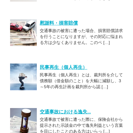
慰謝料・損害賠償
交通事故の被害に遭った場合、損害賠償請求
を行うことになりますが、その対応に悩まれ
る方は少なくありません。このペ […]
民事再生（個人再生）
民事再生（個人再生）とは、裁判所を介して
債務額（借金額のこと）を大幅に減額し、3
～5年の再生計画を裁判所から認 […]
交通事故における逸失...
交通事故で被害に遭った際に、保険会社から
提示された示談金の中で逸失利益という言葉
を目にしたことのある方はいらっ […]