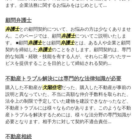
ます。企業法務に関するお悩みをはじめとして...
顧問弁護士
弁護士
との顧問契約について、お悩みの方は少なくありませ
ん。このページでは、顧問
弁護士
についてご説明いたしま
す。 ■顧問
弁護士
とは顧問
弁護士
とは、ある人や企業と顧問
契約を締結した
弁護士
のことをさします。顧問契約は、専門
的な知識・経験・技能を有する人が、それらに基づいたサー
ビスを提供することを目的として締結される契約...
不動産トラブル解決には専門的な法律知識が必要
購入した不動産が
欠陥住宅
だった、購入した不動産が事前の
説明と異なっていた、不当に高額な仲介手数料を取られた、
法令上の制限で予定していた建物を建設できなかったなど、
不動産トラブルには様々なものがあります。このような不動
産トラブルを解決するためには、様々な法分野の専門知識が
必要となります。相手方に対して契約不適合責任...
不動産相続