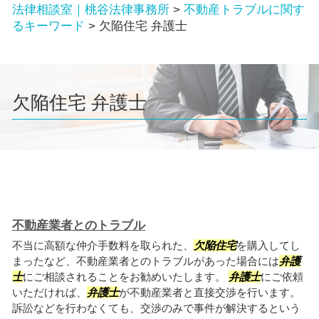
法律相談室｜桃谷法律事務所
>
不動産トラブルに関す
るキーワード
>
欠陥住宅 弁護士
欠陥住宅 弁護士
不動産業者とのトラブル
不当に高額な仲介手数料を取られた、
欠陥住宅
を購入してし
まったなど、不動産業者とのトラブルがあった場合には
弁護
士
にご相談されることをお勧めいたします。
弁護士
にご依頼
いただければ、
弁護士
が不動産業者と直接交渉を行います。
訴訟などを行わなくても、交渉のみで事件が解決するという