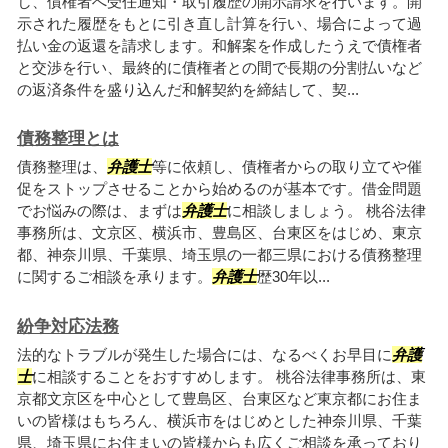
し、債権者へ受任通知・取引履歴の開示請求を行います。開
示された履歴をもとに引き直し計算を行い、場合によって過
払い金の返還を請求します。和解案を作成したうえで債権者
と交渉を行い、最終的に債権者との間で長期の分割払いなど
の返済条件を盛り込んだ和解契約を締結して、契...
債務整理とは
債務整理は、
弁護士
等に依頼し、債権者からの取り立てや催
促をストップさせることから始めるのが基本です。借金問題
でお悩みの際は、まずは
弁護士
に相談しましょう。 桃谷法律
事務所は、文京区、横浜市、豊島区、台東区をはじめ、東京
都、神奈川県、千葉県、埼玉県の一都三県における債務整理
に関するご相談を承ります。
弁護士
歴30年以...
紛争対応法務
法的なトラブルが発生した場合には、なるべくお早目に
弁護
士
に相談することをおすすめします。 桃谷法律事務所は、東
京都文京区を中心として豊島区、台東区など東京都にお住ま
いの皆様はもちろん、横浜市をはじめとした神奈川県、千葉
県、埼玉県にお住まいの皆様からも広くご相談を承っており