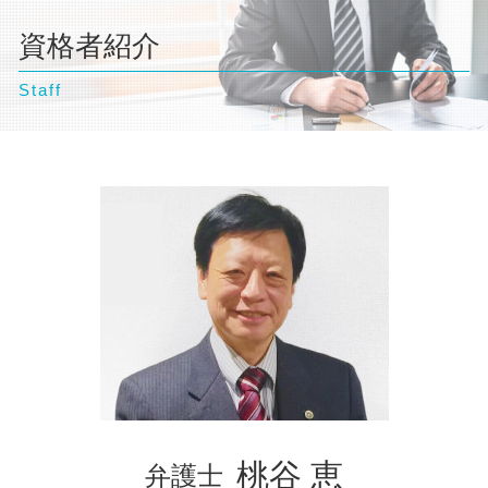
自己破産 流れ 裁判所
離婚調停 聞かれること
千葉県 弁護士 相続
交通事故 訴訟
個人再生 任意整理 違い
自己破産 流れ 期間
離婚調停 期間
資格者紹介
東京都 弁護士 離婚
交通事故 慰謝料 相場
個人再生 弁護士
自己破産 デメリット 家族
離婚調停 弁護士
東京都 弁護士 不動産トラブル
交通事故 弁護士
自己破産 流れ
自己破産 訴訟
離婚調停 流れ
Staff
千葉県 弁護士 債務整理
交通事故 示談交渉 弁護士
自己破産 デメリット 仕事
離婚 相談
文京区 弁護士 離婚
自己破産 条件
離婚 裁判 流れ
台東区 弁護士 交通事故
離婚 種類
豊島区 弁護士 自己破産
台東区 弁護士 自己破産
台東区 弁護士 債務整理
横浜市 弁護士 交通事故
神奈川県 弁護士 不動産トラブル
東京都 弁護士 交通事故
埼玉県 弁護士 交通事故
文京区 弁護士 企業法務
豊島区 弁護士 不動産トラブル
神奈川県 弁護士 債務整理
東京都 弁護士 企業法務
桃谷 恵
弁護士