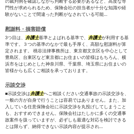
の裁判例を確認しながら判断する必要があるなど、高度な専
門性が求められるため、保険会社の担当者が十分な知識や経
験がないことで間違った判断がなされている可能...
慰謝料・損害賠償
3つ目は、
弁護士
基準とよばれる基準で、
弁護士
が利用する基
準です。３つの基準のなかで最も手厚く、高額な慰謝料が算
定されます。 桃谷法律事務所は、東京都文京区を中心として
豊島区、台東区など東京都にお住まいの皆様はもちろん、横
浜市をはじめとした神奈川県、千葉県、埼玉県にお住まいの
皆様からも広くご相談を承っております。
示談交渉
■示談交渉は
弁護士
へご相談ください交通事故の示談交渉を、
一般の方が自身で行うことは容易ではありません。また、加
入している任意保険会社に示談交渉を丸投げしてしまうこと
も、おすすめできません。保険会社はたしかに多くの交通事
故案件を扱っていますが、必ずしも最適な対応を検討できる
とは限らず、納得できない示談内容が提示され...