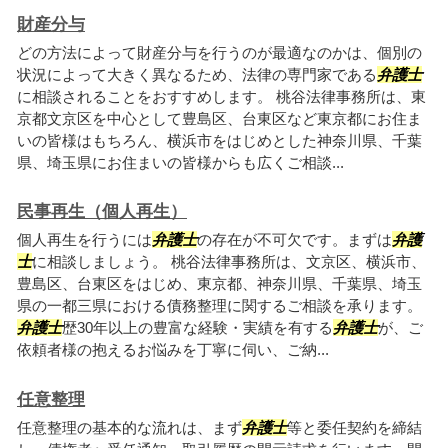
財産分与
どの方法によって財産分与を行うのが最適なのかは、個別の
状況によって大きく異なるため、法律の専門家である
弁護士
に相談されることをおすすめします。 桃谷法律事務所は、東
京都文京区を中心として豊島区、台東区など東京都にお住ま
いの皆様はもちろん、横浜市をはじめとした神奈川県、千葉
県、埼玉県にお住まいの皆様からも広くご相談...
民事再生（個人再生）
個人再生を行うには
弁護士
の存在が不可欠です。まずは
弁護
士
に相談しましょう。 桃谷法律事務所は、文京区、横浜市、
豊島区、台東区をはじめ、東京都、神奈川県、千葉県、埼玉
県の一都三県における債務整理に関するご相談を承ります。
弁護士
歴30年以上の豊富な経験・実績を有する
弁護士
が、ご
依頼者様の抱えるお悩みを丁寧に伺い、ご納...
任意整理
任意整理の基本的な流れは、まず
弁護士
等と委任契約を締結