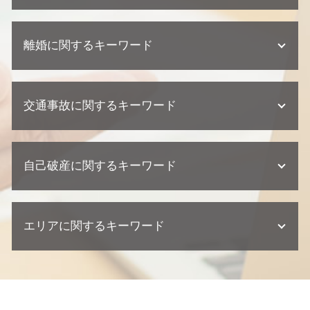
企業法務 契約
相続 弁護士 相談
不動産トラブル 調停
顧問弁護士 契約形態
遺産分割協議 弁護士
個人再生 デメリット
欠陥住宅 相談
顧問弁護士 契約書
遺産分割協議 調停 期間
離婚に関するキーワード
任意整理 クレジットカード
欠陥住宅 損害賠償
懲戒解雇 普通解雇 違い
相続 遺留分
個人再生 流れ
不動産トラブル 少額訴訟
契約 取引法務
不動産相続 弁護士
債務整理 相談
建築瑕疵 損害賠償
離婚 父親 親権
企業法務 相談
遺産分割協議 期限
任意整理 ブラックリスト
不動産トラブル 内容証明
交通事故に関するキーワード
養育費 再婚したら
契約 相談
不動産相続 遺留分
債務整理 クレジットカード
不動産トラブル 瑕疵
離婚 財産分与 貯金
顧問弁護士 相談
相続 家系図
個人再生 流れ 期間
欠陥住宅 訴える
離婚 協議書
顧問弁護士 個人事業主
相続 兄弟
交通事故 慰謝料 弁護士
債務整理 弁護士
不動産業者 トラブル
離婚 財産分与
企業法務 弁護士
不動産相続 必要書類
自己破産に関するキーワード
交通事故 訴えられた
任意整理 車のローン
欠陥住宅 慰謝料
離婚 相手が応じない
契約書 リーガルチェック
相続 相談
交通事故 示談書
個人再生 メリット
不動産業者 裁判
離婚 相談 弁護士
企業法務 弁護士事務所
逸失利益 計算方法
個人再生とは 期間
不動産トラブル 弁護士
自己破産 クレジットカード 使える
離婚調停
企業法務 訴訟 弁護士
交通事故 示談
個人再生 相談
不動産トラブル 相談
エリアに関するキーワード
自己破産 弁護士 おすすめ
親権者 変更
顧問弁護士 中小企業
交通事故 相談
債務整理 個人再生
建築瑕疵 弁護士
自己破産 相談
離婚 流れ
契約 トラブル
交通事故 損害賠償
債務整理 金額
自己破産とは わかりやすく
離婚 養育費
紛争対応 法務
台東区 弁護士 離婚
過失割合 ゴネ得
民事再生 デメリット
自己破産 ギャンブル
不倫 慰謝 離婚
契約 損害賠償
豊島区 弁護士 企業法務
交通事故 過失割合
自己破産 期間
自己破産 弁護士
離婚 慰謝料
千葉県 弁護士 離婚
交通事故 後遺症
債務整理 住宅ローン