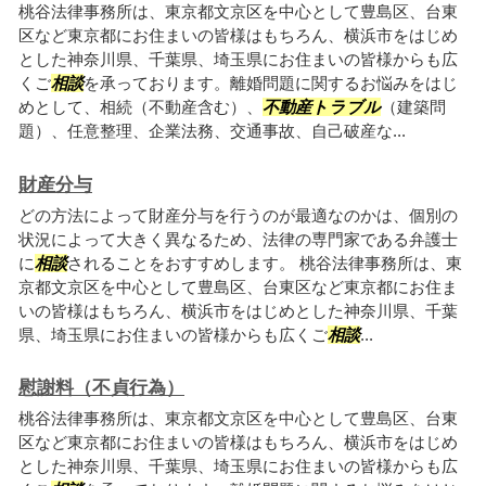
桃谷法律事務所は、東京都文京区を中心として豊島区、台東
区など東京都にお住まいの皆様はもちろん、横浜市をはじめ
とした神奈川県、千葉県、埼玉県にお住まいの皆様からも広
くご
相談
を承っております。離婚問題に関するお悩みをはじ
めとして、相続（不動産含む）、
不動産トラブル
（建築問
題）、任意整理、企業法務、交通事故、自己破産な...
財産分与
どの方法によって財産分与を行うのが最適なのかは、個別の
状況によって大きく異なるため、法律の専門家である弁護士
に
相談
されることをおすすめします。 桃谷法律事務所は、東
京都文京区を中心として豊島区、台東区など東京都にお住ま
いの皆様はもちろん、横浜市をはじめとした神奈川県、千葉
県、埼玉県にお住まいの皆様からも広くご
相談
...
慰謝料（不貞行為）
桃谷法律事務所は、東京都文京区を中心として豊島区、台東
区など東京都にお住まいの皆様はもちろん、横浜市をはじめ
とした神奈川県、千葉県、埼玉県にお住まいの皆様からも広