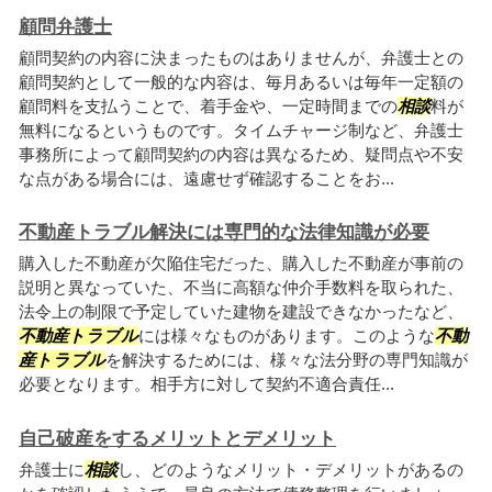
顧問弁護士
顧問契約の内容に決まったものはありませんが、弁護士との
顧問契約として一般的な内容は、毎月あるいは毎年一定額の
顧問料を支払うことで、着手金や、一定時間までの
相談
料が
無料になるというものです。タイムチャージ制など、弁護士
事務所によって顧問契約の内容は異なるため、疑問点や不安
な点がある場合には、遠慮せず確認することをお...
不動産トラブル解決には専門的な法律知識が必要
購入した不動産が欠陥住宅だった、購入した不動産が事前の
説明と異なっていた、不当に高額な仲介手数料を取られた、
法令上の制限で予定していた建物を建設できなかったなど、
不動産トラブル
には様々なものがあります。このような
不動
産トラブル
を解決するためには、様々な法分野の専門知識が
必要となります。相手方に対して契約不適合責任...
自己破産をするメリットとデメリット
弁護士に
相談
し、どのようなメリット・デメリットがあるの