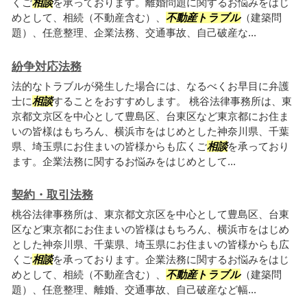
くご
相談
を承っております。離婚問題に関するお悩みをはじ
めとして、相続（不動産含む）、
不動産トラブル
（建築問
題）、任意整理、企業法務、交通事故、自己破産な...
紛争対応法務
法的なトラブルが発生した場合には、なるべくお早目に弁護
士に
相談
することをおすすめします。 桃谷法律事務所は、東
京都文京区を中心として豊島区、台東区など東京都にお住ま
いの皆様はもちろん、横浜市をはじめとした神奈川県、千葉
県、埼玉県にお住まいの皆様からも広くご
相談
を承っており
ます。企業法務に関するお悩みをはじめとして...
契約・取引法務
桃谷法律事務所は、東京都文京区を中心として豊島区、台東
区など東京都にお住まいの皆様はもちろん、横浜市をはじめ
とした神奈川県、千葉県、埼玉県にお住まいの皆様からも広
くご
相談
を承っております。企業法務に関するお悩みをはじ
めとして、相続（不動産含む）、
不動産トラブル
（建築問
題）、任意整理、離婚、交通事故、自己破産など幅...