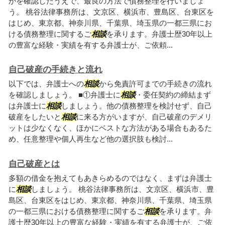
かを確認したうえで、最良の方法で債務整理を行いましょ
う。 桃谷法律事務所は、文京区、横浜市、豊島区、台東区を
はじめ、東京都、神奈川県、千葉県、埼玉県の一都三県にお
ける債務整理に関するご
相談
を承ります。弁護士歴30年以上
の豊富な経験・実績を有する弁護士が、ご依頼...
自己破産の手続きと流れ
以下では、弁護士への
相談
から免責許可までの手続きの流れ
を確認しましょう。 ■①弁護士に
相談
・委任契約の締結まず
は弁護士に
相談
しましょう。他の債務整理を検討せず、自己
破産をしたいと
相談
に来る方がいますが、自己破産のデメリ
ットは少なくなく、ほかにベストな方法がある場合もあるた
め、任意整理や個人再生など他の選択肢も検討...
自己破産とは
多額の借金を抱えてもあきらめるのではなく、まずは弁護士
に
相談
しましょう。 桃谷法律事務所は、文京区、横浜市、豊
島区、台東区をはじめ、東京都、神奈川県、千葉県、埼玉県
の一都三県における債務整理に関するご
相談
を承ります。弁
護士歴30年以上の豊富な経験・実績を有する弁護士が、ご依