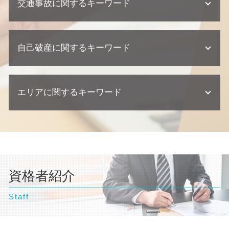
交通事故に関するキーワード
離婚調停 流れ
問題社員 対応
相続 期限
個人再生 流れ
建築瑕疵 慰謝料
離婚 協議書
懲戒解雇 普通解雇 違い
遺留分 権利者
個人再生 デメリット
欠陥住宅 訴える
離婚 裁判 流れ
契約 相談
相続 弁護士
交通事故 示談書
債務整理 住宅ローン
欠陥住宅 専門 弁護士
離婚 浮気 慰謝料 相場
顧問弁護士 契約書
相続放棄 デメリット
自己破産に関するキーワード
交通事故 慰謝料 相場
自己破産 クレジットカード 作れる
欠陥住宅 慰謝料
離婚 相談 弁護士
顧問弁護士 中小企業
不動産相続 弁護士
交通事故 弁護士
個人再生 任意整理 違い
不動産トラブル 相談
離婚 浮気 慰謝料
契約 トラブル
交通事故 過失割合
個人再生 流れ 期間
欠陥住宅 相談
自己破産 ギャンブル
離婚 親権 母親
企業法務 相談
交通事故 慰謝料 弁護士
債務整理 期間
不動産トラブル 調停
エリアに関するキーワード
自己破産とは わかりやすく
離婚 流れ
契約 取引法務
交通事故 示談
債務整理 任意整理
欠陥住宅 損害賠償
自己破産 弁護士
離婚 父親 親権
紛争対応 法務
過失割合 ゴネ得
債務整理 種類
自己破産 弁護士 おすすめ
離婚 財産分与
契約 損害賠償
文京区 弁護士 自己破産
交通事故 訴訟
民事再生 デメリット
自己破産 デメリット 仕事
養育費 再婚したら
顧問弁護士 個人事業主
東京都 弁護士 自己破産
交通事故 示談交渉 弁護士
債務整理 弁護士
自己破産 クレジットカード 使える
離婚 養育費
埼玉県 弁護士 債務整理
交通事故 訴えられた
民事再生 個人
自己破産 流れ 裁判所
離婚 種類
台東区 弁護士 離婚
交通事故 損害賠償
任意整理 ブラックリスト
自己破産 流れ 期間
離婚 必要書類
資格者紹介
豊島区 弁護士 自己破産
交通事故 相談
債務整理 デメリット
自己破産 相談
離婚 相談
東京都 弁護士 債務整理
交通事故 後遺症
債務整理 流れ
自己破産 条件
離婚 相手が応じない
Staff
埼玉県 弁護士 交通事故
逸失利益 計算方法
自己破産 デメリット 家族
離婚調停 弁護士
豊島区 弁護士 債務整理
自己破産 訴訟
不倫 慰謝 離婚
東京都 弁護士 相続