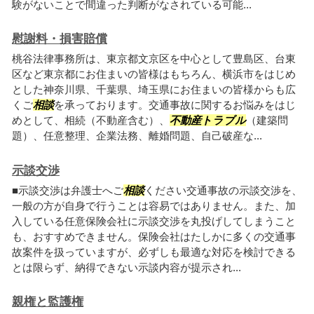
験がないことで間違った判断がなされている可能...
慰謝料・損害賠償
桃谷法律事務所は、東京都文京区を中心として豊島区、台東
区など東京都にお住まいの皆様はもちろん、横浜市をはじめ
とした神奈川県、千葉県、埼玉県にお住まいの皆様からも広
くご
相談
を承っております。交通事故に関するお悩みをはじ
めとして、相続（不動産含む）、
不動産トラブル
（建築問
題）、任意整理、企業法務、離婚問題、自己破産な...
示談交渉
■示談交渉は弁護士へご
相談
ください交通事故の示談交渉を、
一般の方が自身で行うことは容易ではありません。また、加
入している任意保険会社に示談交渉を丸投げしてしまうこと
も、おすすめできません。保険会社はたしかに多くの交通事
故案件を扱っていますが、必ずしも最適な対応を検討できる
とは限らず、納得できない示談内容が提示され...
親権と監護権