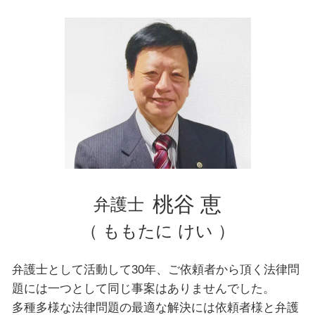
離婚調停
東京都 弁護士 交通事故
横浜市 弁護士 交通事故
東京都 弁護士 不動産トラブル
文京区 弁護士 不動産トラブル
文京区 弁護士 相続
横浜市 弁護士 自己破産
豊島区 弁護士 交通事故
豊島区 弁護士 相続
神奈川県 弁護士 不動産トラブル
千葉県 弁護士 企業法務
埼玉県 弁護士 自己破産
桃谷 恵
弁護士
（ ももたに けい ）
弁護士として活動して30年、ご依頼者から頂く法律問
題には一つとして同じ事案はありませんでした。
多種多様な法律問題の最適な解決には依頼者様と弁護