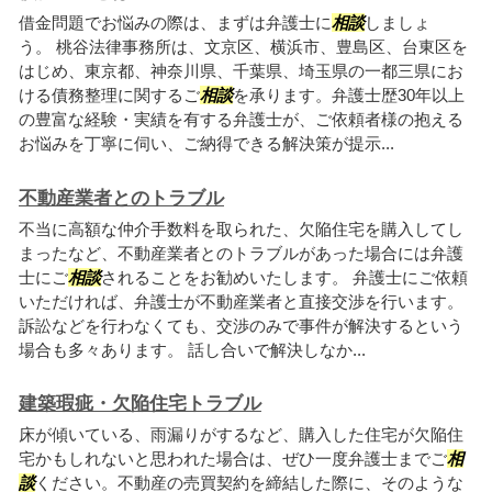
借金問題でお悩みの際は、まずは弁護士に
相談
しましょ
う。 桃谷法律事務所は、文京区、横浜市、豊島区、台東区を
はじめ、東京都、神奈川県、千葉県、埼玉県の一都三県にお
ける債務整理に関するご
相談
を承ります。弁護士歴30年以上
の豊富な経験・実績を有する弁護士が、ご依頼者様の抱える
お悩みを丁寧に伺い、ご納得できる解決策が提示...
不動産業者とのトラブル
不当に高額な仲介手数料を取られた、欠陥住宅を購入してし
まったなど、不動産業者とのトラブルがあった場合には弁護
士にご
相談
されることをお勧めいたします。 弁護士にご依頼
いただければ、弁護士が不動産業者と直接交渉を行います。
訴訟などを行わなくても、交渉のみで事件が解決するという
場合も多々あります。 話し合いで解決しなか...
建築瑕疵・欠陥住宅トラブル
床が傾いている、雨漏りがするなど、購入した住宅が欠陥住
宅かもしれないと思われた場合は、ぜひ一度弁護士までご
相
談
ください。不動産の売買契約を締結した際に、そのような