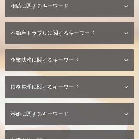
相続に関するキーワード
相続 裁判
不動産トラブルに関するキーワード
不動産相続 必要書類
相続 兄弟
不動産相続 協議書
建築瑕疵 損害賠償
不動産相続 流れ
企業法務に関するキーワード
欠陥住宅 裁判
相続 争い
不動産トラブル 瑕疵
遺産分割協議 調停 期間
建築瑕疵 時効
顧問弁護士 契約形態
不動産相続 相談
不動産業者 裁判
債務整理に関するキーワード
企業法務 弁護士事務所
代襲相続 割合
不動産業者 トラブル 相談
企業法務 契約
遺言 遺留分
不動産トラブル 内容証明
企業法務 弁護士
相続 相談先
債務整理 クレジットカード
不動産業者 トラブル
企業法務 訴訟 弁護士
相続 家系図
離婚に関するキーワード
債務整理 ブラックリスト
建築瑕疵 不法行為
顧問弁護士 相談
相続 兄弟 遺留分
個人再生 申し立て
不動産業者 クレーム
顧問弁護士 メリット
法定相続人 割合
任意整理 住宅ローン
建築瑕疵 弁護士
離婚 慰謝料
契約書 リーガルチェック
遺産分割協議 期限
個人再生 メリット
不動産トラブル 弁護士