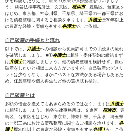
かを確認したうえで、最良の方法で債務整理を行いましょ
う。 桃谷法律事務所は、文京区、
横浜市
、豊島区、台東区を
はじめ、東京都、神奈川県、千葉県、埼玉県の一都三県にお
ける債務整理に関するご相談を承ります。
弁護士
歴30年以上
の豊富な経験・実績を有する
弁護士
が、ご依頼...
自己破産の手続きと流れ
以下では、
弁護士
への相談から免責許可までの手続きの流れ
を確認しましょう。 ■①
弁護士
に相談・委任契約の締結まず
は
弁護士
に相談しましょう。他の債務整理を検討せず、自己
破産をしたいと相談に来る方がいますが、自己破産のデメリ
ットは少なくなく、ほかにベストな方法がある場合もあるた
め、任意整理や個人再生など他の選択肢も検討...
自己破産とは
多額の借金を抱えてもあきらめるのではなく、まずは
弁護士
に相談しましょう。 桃谷法律事務所は、文京区、
横浜市
、豊
島区、台東区をはじめ、東京都、神奈川県、千葉県、埼玉県
の一都三県における債務整理に関するご相談を承ります。
弁
護士
歴30年以上の豊富な経験・実績を有する
弁護士
が、ご依