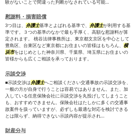
験がないことで間違った判断がなされている可能...
慰謝料・損害賠償
3つ目は、
弁護士
基準とよばれる基準で、
弁護士
が利用する基
準です。３つの基準のなかで最も手厚く、高額な慰謝料が算
定されます。 桃谷法律事務所は、東京都文京区を中心として
豊島区、台東区など東京都にお住まいの皆様はもちろん、
横
浜市
をはじめとした神奈川県、千葉県、埼玉県にお住まいの
皆様からも広くご相談を承っております。
示談交渉
■示談交渉は
弁護士
へご相談ください交通事故の示談交渉を、
一般の方が自身で行うことは容易ではありません。また、加
入している任意保険会社に示談交渉を丸投げしてしまうこと
も、おすすめできません。保険会社はたしかに多くの交通事
故案件を扱っていますが、必ずしも最適な対応を検討できる
とは限らず、納得できない示談内容が提示され...
財産分与