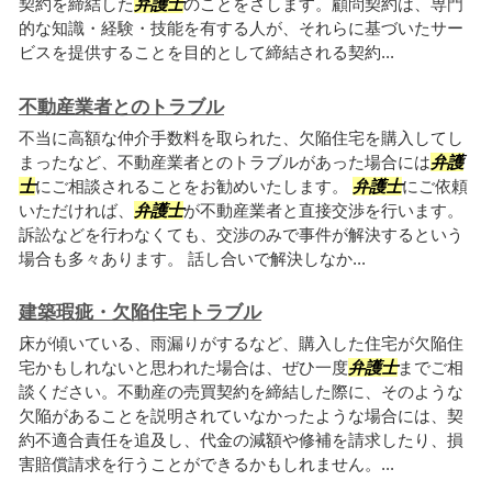
契約を締結した
弁護士
のことをさします。顧問契約は、専門
的な知識・経験・技能を有する人が、それらに基づいたサー
ビスを提供することを目的として締結される契約...
不動産業者とのトラブル
不当に高額な仲介手数料を取られた、欠陥住宅を購入してし
まったなど、不動産業者とのトラブルがあった場合には
弁護
士
にご相談されることをお勧めいたします。
弁護士
にご依頼
いただければ、
弁護士
が不動産業者と直接交渉を行います。
訴訟などを行わなくても、交渉のみで事件が解決するという
場合も多々あります。 話し合いで解決しなか...
建築瑕疵・欠陥住宅トラブル
床が傾いている、雨漏りがするなど、購入した住宅が欠陥住
宅かもしれないと思われた場合は、ぜひ一度
弁護士
までご相
談ください。不動産の売買契約を締結した際に、そのような
欠陥があることを説明されていなかったような場合には、契
約不適合責任を追及し、代金の減額や修補を請求したり、損
害賠償請求を行うことができるかもしれません。...