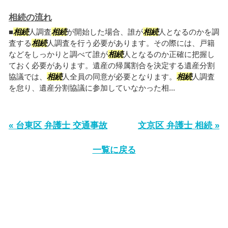
相続の流れ
■
相続
人調査
相続
が開始した場合、誰が
相続
人となるのかを調
査する
相続
人調査を行う必要があります。その際には、戸籍
などをしっかりと調べて誰が
相続
人となるのか正確に把握し
ておく必要があります。遺産の帰属割合を決定する遺産分割
協議では、
相続
人全員の同意が必要となります。
相続
人調査
を怠り、遺産分割協議に参加していなかった相...
« 台東区 弁護士 交通事故
文京区 弁護士 相続 »
一覧に戻る