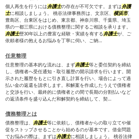
個人再生を行うには
弁護士
の存在が不可欠です。まずは
弁護
士
に相談しましょう。 桃谷法律事務所は、文京区、
横浜市
、
豊島区、台東区をはじめ、東京都、神奈川県、千葉県、埼玉
県の一都三県における債務整理に関するご相談を承ります。
弁護士
歴30年以上の豊富な経験・実績を有する
弁護士
が、ご
依頼者様の抱えるお悩みを丁寧に伺い、ご納...
任意整理
任意整理の基本的な流れは、まず
弁護士
等と委任契約を締結
し、債権者へ受任通知・取引履歴の開示請求を行います。開
示された履歴をもとに引き直し計算を行い、場合によって過
払い金の返還を請求します。和解案を作成したうえで債権者
と交渉を行い、最終的に債権者との間で長期の分割払いなど
の返済条件を盛り込んだ和解契約を締結して、契...
債務整理とは
債務整理は、
弁護士
等に依頼し、債権者からの取り立てや催
促をストップさせることから始めるのが基本です。借金問題
でお悩みの際は、まずは
弁護士
に相談しましょう。 桃谷法律