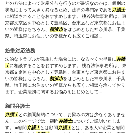
どの方法によって財産分与を行うのが最適なのかは、個別の
状況によって大きく異なるため、法律の専門家である
弁護士
に相談されることをおすすめします。 桃谷法律事務所は、東
京都文京区を中心として豊島区、台東区など東京都にお住ま
いの皆様はもちろん、
横浜市
をはじめとした神奈川県、千葉
県、埼玉県にお住まいの皆様からも広くご相談...
紛争対応法務
法的なトラブルが発生した場合には、なるべくお早目に
弁護
士
に相談することをおすすめします。 桃谷法律事務所は、東
京都文京区を中心として豊島区、台東区など東京都にお住ま
いの皆様はもちろん、
横浜市
をはじめとした神奈川県、千葉
県、埼玉県にお住まいの皆様からも広くご相談を承っており
ます。企業法務に関するお悩みをはじめとして...
顧問弁護士
弁護士
との顧問契約について、お悩みの方は少なくありませ
ん。このページでは、顧問
弁護士
についてご説明いたしま
す。 ■顧問
弁護士
とは顧問
弁護士
とは、ある人や企業と顧問