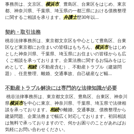
事務所は、文京区、
横浜市
、豊島区、台東区をはじめ、東京
都、神奈川県、千葉県、埼玉県の一都三県における債務整理
に関するご相談を承ります。
弁護士
歴30年以...
契約・取引法務
桃谷法律事務所は、東京都文京区を中心として豊島区、台東
区など東京都にお住まいの皆様はもちろん、
横浜市
をはじめ
とした神奈川県、千葉県、埼玉県にお住まいの皆様からも広
くご相談を承っております。企業法務に関するお悩みをはじ
めとして、
相続
（不動産含む）、不動産トラブル（建築問
題）、任意整理、離婚、交通事故、自己破産など幅...
不動産トラブル解決には専門的な法律知識が必要
桃谷法律事務所は、東京都文京区、豊島区、台東区、神奈川
県
横浜市
を中心に東京、神奈川県、千葉県、埼玉県で法律相
談を承っております。
相続
や離婚、交通事故、債務整理から
建築問題、企業法務まで幅広く対応しております。初回相談
は無料で承っておりますので、何かお困りのことがあればお
気軽にお問い合わせください。