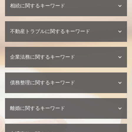
相続に関するキーワード
単純承認 限定承認
不動産トラブルに関するキーワード
相続 兄弟
不動産相続 協議書
相続放棄 デメリット
不動産トラブル 相談
相続放棄 手続き
企業法務に関するキーワード
不動産トラブル 内容証明
法定相続人 割合
不動産業者 訴える
相続 範囲
不動産トラブル 少額訴訟
紛争対応 法務
相続 家系図
建築瑕疵 損害賠償
債務整理に関するキーワード
企業法務 訴訟 弁護士
遺留分 侵害
欠陥住宅 専門 弁護士
契約 トラブル
遺産分割協議 期限
欠陥住宅 損害賠償
契約 相談
相続人 連絡 取れない
債務整理 住宅ローン
欠陥住宅 弁護士
企業法務 弁護士
不動産相続 放棄
離婚に関するキーワード
債務整理 個人再生
不動産トラブル 瑕疵
顧問弁護士 メリット
公正証書遺言 必要書類
任意整理 期間
不動産業者 裁判
顧問弁護士 相談
不動産相続 弁護士
個人再生 流れ
欠陥住宅 訴える
離婚 浮気 慰謝料 相場
顧問弁護士 契約書
不動産 相続 兄弟
自己破産 クレジットカード 作れる
欠陥住宅 裁判