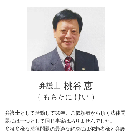
離婚 親権
文京区 弁護士 自己破産
東京都 弁護士 相続
東京都 弁護士 不動産トラブル
千葉県 弁護士 債務整理
文京区 弁護士 交通事故
台東区 弁護士 債務整理
東京都 弁護士 債務整理
文京区 弁護士 企業法務
千葉県 弁護士 交通事故
台東区 弁護士 離婚
横浜市 弁護士 相続
桃谷 恵
弁護士
（ ももたに けい ）
弁護士として活動して30年、ご依頼者から頂く法律問
題には一つとして同じ事案はありませんでした。
多種多様な法律問題の最適な解決には依頼者様と弁護