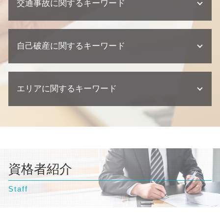
交通事故に関するキーワード
離婚調停 期間
問題社員 対応
相続 遺留分
債務整理 ブラックリスト
不動産トラブル 法律事務所
離婚 財産分与
契約 取引法務
相続 争い
任意整理 ブラックリスト
建築瑕疵 不法行為
離婚調停 弁護士
懲戒解雇 普通解雇 違い
遺留分 権利者
交通事故 示談書
任意整理 住宅ローン
不動産トラブル 弁護士
離婚 協議書
企業法務 相談
遺産分割協議 調停 期間
自己破産に関するキーワード
交通事故 過失割合
債務整理 クレジットカード
建築瑕疵 弁護士
離婚 必要書類
顧問弁護士 中小企業
相続 裁判
逸失利益 計算方法
任意整理 クレジットカード
不動産業者 クレーム
離婚 相談
顧問弁護士 個人事業主
交通事故 慰謝料 相場
個人再生 バレる
建築瑕疵 慰謝料
自己破産 弁護士 おすすめ
離婚 親権 母親
契約書 リーガルチェック
交通事故 相談
債務整理 金額
欠陥住宅 慰謝料
エリアに関するキーワード
自己破産 デメリット 仕事
離婚調停
契約 損害賠償
交通事故 損害賠償
個人再生 任意整理 違い
欠陥住宅 相談
自己破産 流れ 期間
親権者 変更
企業法務 契約
交通事故 慰謝料 弁護士
個人再生 弁護士
自己破産 条件
離婚 浮気 慰謝料
企業法務 弁護士事務所
台東区 弁護士 相続
過失割合 ゴネ得
自己破産 クレジットカード いつから
自己破産とは わかりやすく
離婚 種類
顧問弁護士 契約形態
神奈川県 弁護士 離婚
交通事故 訴訟
自己破産 条件
自己破産 訴訟
離婚 裁判 流れ
横浜市 弁護士 不動産トラブル
交通事故 示談交渉 弁護士
個人再生 クレジットカード
自己破産 流れ 裁判所
離婚 流れ
東京都 弁護士 離婚
交通事故 後遺症
個人再生とは 期間
自己破産 弁護士
離婚調停 聞かれること
資格者紹介
東京都 弁護士 自己破産
交通事故 訴えられた
個人再生 申し立て
自己破産 相談
離婚調停 流れ
豊島区 弁護士 相続
交通事故 示談
債務整理 流れ
自己破産 クレジットカード 使える
離婚 相談 弁護士
Staff
埼玉県 弁護士 相続
交通事故 弁護士
自己破産 デメリット 家族
離婚調停 申し立て 流れ
埼玉県 弁護士 自己破産
自己破産 ギャンブル
不倫 慰謝 離婚
文京区 弁護士 債務整理