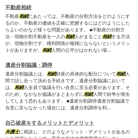
不動産相続
不動産
相続
にあたっては、不動産の分割方法をどのようにす
るのか、不動産の価値を正確に把握するにはどのようにした
らよいのかなど様々な問題があります。 ■不動産の分割方
法・現物分割不動産を一人の
相続
人がまるごと
相続
する方法
が、現物分割です。権利関係が複雑にならないというメリッ
トがありますが、
相続
人間の公平がはかれない場...
遺産分割協議・調停
遺産分割協議とは、
相続
財産の具体的な配分について
相続
人
間で話し合って決める手続きです。遺産分割協議において
は、
相続
人全員で協議を行い合意に至る必要があります。そ
のため、なかなか協議がまとまらずに
相続
人間で紛争が発生
してしまう恐れもあります。 ■遺産分割調停遺産分割協議で
合意に至らなかった場合には、遺産分割調停を利...
自己破産をするメリットとデメリット
弁護士
に相談し、どのようなメリット・デメリットがあるの