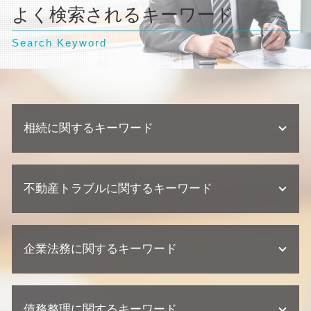
よく検索されるキーワード
Search Keyword
相続に関するキーワード
遺産分割協議 調停 期間
不動産トラブルに関するキーワード
相続 裁判
単純承認 限定承認
相続放棄 デメリット
不動産業者 訴える
相続 範囲
企業法務に関するキーワード
建築瑕疵 不法行為
相続 弁護士 相談
不動産トラブル 法律事務所
相続 兄弟 遺留分
建築瑕疵 弁護士
企業法務 弁護士事務所
不動産相続 放棄
欠陥住宅 裁判
債務整理に関するキーワード