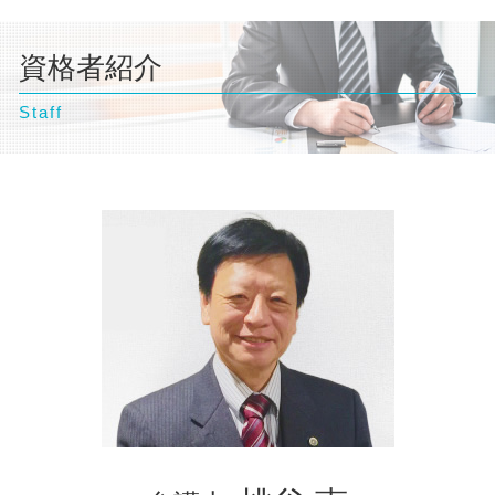
自己破産 ギャンブル
離婚 流れ
千葉県 弁護士 離婚
過失割合 ゴネ得
個人再生 クレジットカード
自己破産 相談
離婚 慰謝料
神奈川県 弁護士 債務整理
交通事故 示談書
自己破産 条件
自己破産 訴訟
離婚 財産分与 貯金
資格者紹介
埼玉県 弁護士 自己破産
交通事故 慰謝料 相場
個人再生とは 期間
自己破産 流れ 裁判所
離婚調停 期間
横浜市 弁護士 債務整理
交通事故 過失割合
個人再生 デメリット
自己破産 流れ 期間
離婚調停 聞かれること
Staff
横浜市 弁護士 相続
交通事故 示談
自己破産 クレジットカード 使える
離婚 養育費
千葉県 弁護士 不動産トラブル
自己破産 弁護士
離婚 財産分与
埼玉県 弁護士 相続
離婚 浮気 慰謝料 相場
豊島区 弁護士 相続
神奈川県 弁護士 不動産トラブル
台東区 弁護士 相続
横浜市 弁護士 不動産トラブル
埼玉県 弁護士 離婚
東京都 弁護士 債務整理
埼玉県 弁護士 債務整理
横浜市 弁護士 自己破産
東京都 弁護士 相続
豊島区 弁護士 不動産トラブル
千葉県 弁護士 企業法務