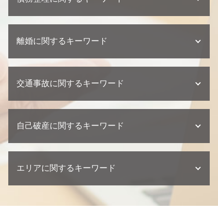
契約 取引法務
相続 相続人
欠陥住宅 損害賠償
顧問弁護士 契約形態
遺留分 侵害
不動産トラブル 弁護士
顧問弁護士 契約書
相続 相談
任意整理 住宅ローン
建築瑕疵 慰謝料
契約 トラブル
公正証書遺言 必要書類
離婚に関するキーワード
個人再生 相談
建築瑕疵 時効
企業法務 相談
遺留分 権利者
民事再生 個人
欠陥住宅 訴える
企業法務 契約
不動産相続 必要書類
債務整理 個人再生
欠陥住宅 弁護士
離婚 必要書類
企業法務 弁護士
遺産分割協議 弁護士
任意整理 期間
不動産業者 クレーム
交通事故に関するキーワード
養育費 再婚したら
紛争対応 法務
遺産分割協議書 必要書類
債務整理 住宅ローン
欠陥住宅 相談
離婚 父親 親権
顧問弁護士 中小企業
不動産相続 協議書
債務整理 ブラックリスト
不動産トラブル 内容証明
離婚 浮気 慰謝料
顧問弁護士 メリット
不動産 相続 兄弟
逸失利益 計算方法
任意整理とは
不動産トラブル 相談
離婚 相手が応じない
顧問弁護士 個人事業主
不動産相続 弁護士
自己破産に関するキーワード
交通事故 後遺症
債務整理 相談
不動産トラブル 調停
離婚調停 弁護士
契約書 リーガルチェック
相続 家系図
交通事故 相談
個人再生 メリット
建築瑕疵 損害賠償
離婚 相談 弁護士
契約 損害賠償
交通事故 訴訟
債務整理 流れ
欠陥住宅 専門 弁護士
自己破産 条件
親権者 変更
顧問弁護士 相談
交通事故 損害賠償
債務整理 金額
不動産トラブル 瑕疵
エリアに関するキーワード
自己破産とは わかりやすく
離婚調停 申し立て 流れ
問題社員 対応
交通事故 訴えられた
任意整理 車のローン
不動産トラブル 少額訴訟
自己破産 弁護士 おすすめ
離婚 親権 母親
契約 相談
交通事故 慰謝料 弁護士
債務整理 弁護士
自己破産 デメリット 家族
離婚 種類
企業法務 訴訟 弁護士
東京都 弁護士 企業法務
交通事故 弁護士
債務整理 デメリット
自己破産 デメリット 仕事
不倫 慰謝 離婚
懲戒解雇 普通解雇 違い
台東区 弁護士 不動産トラブル
交通事故 示談交渉 弁護士
個人再生 申し立て