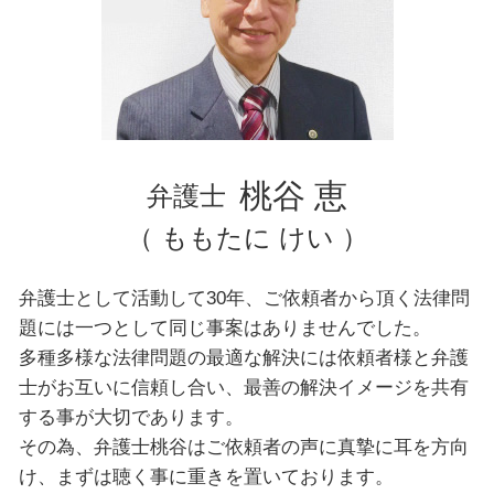
豊島区 弁護士 不動産トラブル
神奈川県 弁護士 離婚
埼玉県 弁護士 自己破産
埼玉県 弁護士 離婚
神奈川県 弁護士 交通事故
神奈川県 弁護士 債務整理
台東区 弁護士 自己破産
桃谷 恵
弁護士
（ ももたに けい ）
弁護士として活動して30年、ご依頼者から頂く法律問
題には一つとして同じ事案はありませんでした。
多種多様な法律問題の最適な解決には依頼者様と弁護
士がお互いに信頼し合い、最善の解決イメージを共有
する事が大切であります。
その為、弁護士桃谷はご依頼者の声に真摯に耳を方向
け、まずは聴く事に重きを置いております。