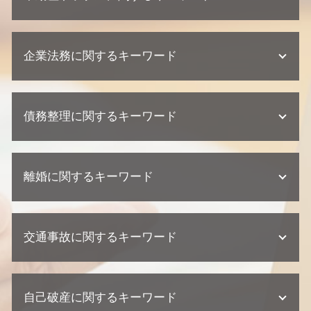
不動産 相続 兄弟
法定相続人 割合
不動産トラブル 内容証明
相続 範囲
企業法務に関するキーワード
欠陥住宅 相談
遺産分割協議 調停 期間
不動産業者 トラブル 相談
遺産分割協議 弁護士
不動産業者 裁判
企業法務 相談
遺留分 侵害
建築瑕疵 不法行為
債務整理に関するキーワード
契約 トラブル
相続 遺留分
欠陥住宅 損害賠償
企業法務 弁護士事務所
相続 期限
欠陥住宅 弁護士
顧問弁護士 メリット
代襲相続 割合
個人再生とは 期間
不動産トラブル 法律事務所
紛争対応 法務
遺言 遺留分
離婚に関するキーワード
任意整理 住宅ローン
欠陥住宅 裁判
企業法務 契約
不動産相続 協議書
債務整理 期間
不動産トラブル 調停
企業法務 訴訟 弁護士
遺産分割協議書 必要書類
債務整理 種類
欠陥住宅 専門 弁護士
離婚 浮気 慰謝料 相場
顧問弁護士 相談
相続 弁護士
債務整理 弁護士
不動産トラブル 相談
交通事故に関するキーワード
親権者 変更
顧問弁護士 中小企業
不動産相続 弁護士
個人再生 流れ 期間
建築瑕疵 時効
離婚 浮気 慰謝料
契約書 リーガルチェック
遺産分割協議 調停
債務整理 デメリット
不動産トラブル 少額訴訟
養育費 再婚したら
顧問弁護士 個人事業主
不動産相続 遺留分
交通事故 損害賠償
民事再生 デメリット
欠陥住宅 慰謝料
離婚 流れ
顧問弁護士 契約形態
相続 相談
自己破産に関するキーワード
逸失利益 計算方法
個人再生 任意整理 違い
建築瑕疵 慰謝料
離婚調停
懲戒解雇 普通解雇 違い
相続 争い