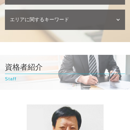
交通事故 示談書
任意整理 車のローン
不動産業者 クレーム
離婚 相談
契約 取引法務
交通事故 訴えられた
個人再生 クレジットカード
不動産トラブル 瑕疵
自己破産 相談
離婚 養育費
企業法務 弁護士
過失割合 ゴネ得
自己破産 クレジットカード いつから
建築瑕疵 損害賠償
エリアに関するキーワード
自己破産 弁護士 おすすめ
離婚調停 申し立て 流れ
契約 損害賠償
交通事故 過失割合
任意整理とは
不動産業者 トラブル
自己破産 クレジットカード 使える
離婚 財産分与
問題社員 対応
交通事故 慰謝料 弁護士
自己破産 クレジットカード 作れる
自己破産 ギャンブル
離婚 慰謝料
顧問弁護士 契約書
千葉県 弁護士 債務整理
交通事故 弁護士
個人再生 バレる
自己破産 弁護士
離婚 親権 母親
契約 相談
文京区 弁護士 自己破産
交通事故 慰謝料 相場
債務整理 住宅ローン
自己破産 流れ 期間
不倫 慰謝 離婚
豊島区 弁護士 交通事故
交通事故 訴訟
個人再生 メリット
自己破産 訴訟
離婚 財産分与 貯金
横浜市 弁護士 自己破産
交通事故 示談交渉 弁護士
債務整理 流れ
自己破産 条件
離婚調停 聞かれること
資格者紹介
千葉県 弁護士 不動産トラブル
交通事故 示談
自己破産 期間
自己破産とは わかりやすく
離婚 相談 弁護士
文京区 弁護士 交通事故
交通事故 後遺症
個人再生 流れ
自己破産 デメリット 仕事
離婚 父親 親権
Staff
東京都 弁護士 自己破産
交通事故 相談
自己破産 デメリット 家族
離婚 親権
千葉県 弁護士 離婚
自己破産 流れ 裁判所
離婚 協議書
千葉県 弁護士 相続
離婚 必要書類
台東区 弁護士 離婚
横浜市 弁護士 離婚
文京区 弁護士 不動産トラブル
埼玉県 弁護士 企業法務