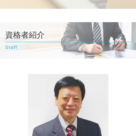
自己破産 ギャンブル
離婚 相談
企業法務 相談
台東区 弁護士 不動産トラブル
交通事故 示談書
個人再生 メリット
自己破産 訴訟
離婚 種類
契約書 リーガルチェック
台東区 弁護士 自己破産
逸失利益 計算方法
民事再生 個人
自己破産 相談
離婚 協議書
神奈川県 弁護士 債務整理
交通事故 弁護士
債務整理 ブラックリスト
自己破産 クレジットカード 使える
離婚調停
埼玉県 弁護士 企業法務
交通事故 損害賠償
自己破産 条件
自己破産 弁護士
離婚 裁判 流れ
資格者紹介
豊島区 弁護士 債務整理
過失割合 ゴネ得
自己破産 クレジットカード いつから
自己破産 条件
離婚調停 期間
豊島区 弁護士 相続
交通事故 示談
債務整理 期間
自己破産とは わかりやすく
離婚 浮気 慰謝料
Staff
埼玉県 弁護士 交通事故
交通事故 慰謝料 弁護士
自己破産 デメリット 家族
養育費 再婚したら
文京区 弁護士 債務整理
自己破産 流れ 期間
離婚 親権
東京都 弁護士 債務整理
離婚 浮気 慰謝料 相場
文京区 弁護士 自己破産
豊島区 弁護士 企業法務
台東区 弁護士 交通事故
東京都 弁護士 自己破産
横浜市 弁護士 不動産トラブル
台東区 弁護士 企業法務
神奈川県 弁護士 離婚
横浜市 弁護士 債務整理
台東区 弁護士 債務整理