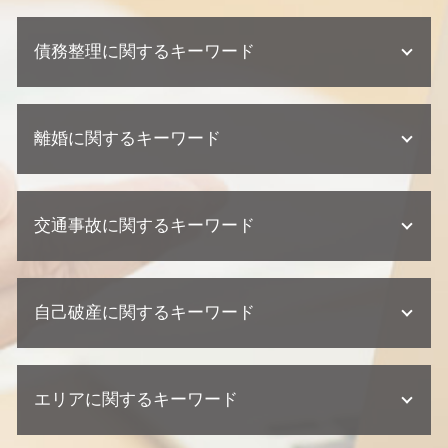
不動産相続 放棄
建築瑕疵 不法行為
顧問弁護士 メリット
相続人 連絡 取れない
欠陥住宅 訴える
債務整理に関するキーワード
顧問弁護士 契約書
遺産分割協議 調停
不動産トラブル 相談
懲戒解雇 普通解雇 違い
相続 相談
建築瑕疵 慰謝料
契約 損害賠償
相続 範囲
任意整理 クレジットカード
不動産トラブル 瑕疵
企業法務 契約
相続 争い
離婚に関するキーワード
任意整理 住宅ローン
不動産トラブル 弁護士
契約 相談
遺留分 侵害
個人再生 デメリット
不動産業者 トラブル 相談
企業法務 弁護士
遺言 遺留分
任意整理 ブラックリスト
欠陥住宅 相談
離婚 流れ
顧問弁護士 相談
相続 相続人
個人再生 クレジットカード
欠陥住宅 専門 弁護士
交通事故に関するキーワード
親権者 変更
契約 取引法務
遺産分割協議 期限
債務整理 任意整理
不動産業者 トラブル
離婚 財産分与
企業法務 弁護士事務所
遺産分割協議 弁護士
債務整理 金額
建築瑕疵 損害賠償
離婚 必要書類
企業法務 訴訟 弁護士
遺産分割協議書 必要書類
交通事故 過失割合
自己破産 流れ
欠陥住宅 弁護士
離婚 慰謝料
顧問弁護士 個人事業主
相続放棄 手続き
自己破産に関するキーワード
交通事故 慰謝料 相場
任意整理 期間
不動産業者 クレーム
離婚 相手が応じない
問題社員 対応
単純承認 限定承認
交通事故 相談
自己破産 期間
不動産トラブル 内容証明
離婚 相談 弁護士
契約 トラブル
交通事故 後遺症
個人再生 流れ
不動産トラブル 少額訴訟
自己破産 デメリット 仕事
離婚 父親 親権
顧問弁護士 中小企業
交通事故 訴訟
個人再生 任意整理 違い
不動産業者 裁判
エリアに関するキーワード
自己破産 弁護士 おすすめ
不倫 慰謝 離婚
顧問弁護士 契約形態
交通事故 示談交渉 弁護士
個人再生 バレる
欠陥住宅 裁判
自己破産 流れ 裁判所
離婚 養育費
紛争対応 法務
交通事故 訴えられた
自己破産 クレジットカード 作れる