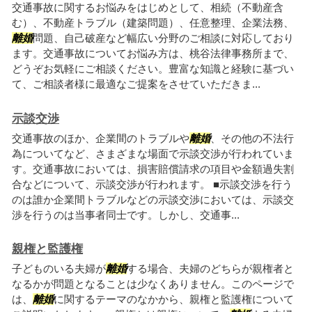
交通事故に関するお悩みをはじめとして、相続（不動産含
む）、不動産トラブル（建築問題）、任意整理、企業法務、
離婚
問題、自己破産など幅広い分野のご相談に対応しており
ます。交通事故についてお悩み方は、桃谷法律事務所まで、
どうぞお気軽にご相談ください。豊富な知識と経験に基づい
て、ご相談者様に最適なご提案をさせていただきま...
示談交渉
交通事故のほか、企業間のトラブルや
離婚
、その他の不法行
為についてなど、さまざまな場面で示談交渉が行われていま
す。交通事故においては、損害賠償請求の項目や金額過失割
合などについて、示談交渉が行われます。 ■示談交渉を行う
のは誰か企業間トラブルなどの示談交渉においては、示談交
渉を行うのは当事者同士です。しかし、交通事...
親権と監護権
子どものいる夫婦が
離婚
する場合、夫婦のどちらが親権者と
なるかが問題となることは少なくありません。このページで
は、
離婚
に関するテーマのなかから、親権と監護権について