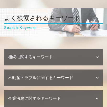
よく検索されるキーワード
Search Keyword
相続に関するキーワード
不動産相続 弁護士
不動産トラブルに関するキーワード
相続 相談先
法定相続人 割合
不動産 相続 兄弟
欠陥住宅 慰謝料
相続放棄 デメリット
企業法務に関するキーワード
建築瑕疵 弁護士
不動産相続 相談
不動産業者 訴える