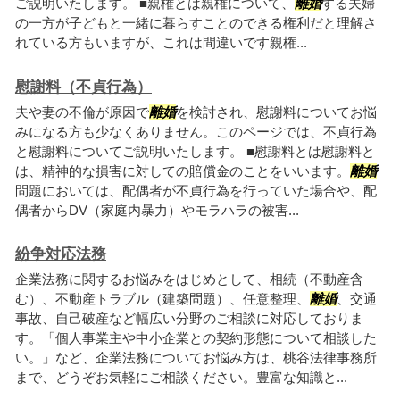
ご説明いたします。 ■親権とは親権について、
離婚
する夫婦
の一方が子どもと一緒に暮らすことのできる権利だと理解さ
れている方もいますが、これは間違いです親権...
慰謝料（不貞行為）
夫や妻の不倫が原因で
離婚
を検討され、慰謝料についてお悩
みになる方も少なくありません。このページでは、不貞行為
と慰謝料についてご説明いたします。 ■慰謝料とは慰謝料と
は、精神的な損害に対しての賠償金のことをいいます。
離婚
問題においては、配偶者が不貞行為を行っていた場合や、配
偶者からDV（家庭内暴力）やモラハラの被害...
紛争対応法務
企業法務に関するお悩みをはじめとして、相続（不動産含
む）、不動産トラブル（建築問題）、任意整理、
離婚
、交通
事故、自己破産など幅広い分野のご相談に対応しておりま
す。「個人事業主や中小企業との契約形態について相談した
い。」など、企業法務についてお悩み方は、桃谷法律事務所
まで、どうぞお気軽にご相談ください。豊富な知識と...