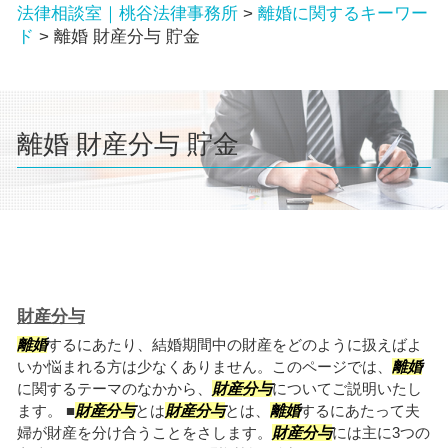
法律相談室｜桃谷法律事務所
>
離婚に関するキーワー
ド
>
離婚 財産分与 貯金
離婚 財産分与 貯金
財産分与
離婚
するにあたり、結婚期間中の財産をどのように扱えばよ
いか悩まれる方は少なくありません。このページでは、
離婚
に関するテーマのなかから、
財産分与
についてご説明いたし
ます。 ■
財産分与
とは
財産分与
とは、
離婚
するにあたって夫
婦が財産を分け合うことをさします。
財産分与
には主に3つの