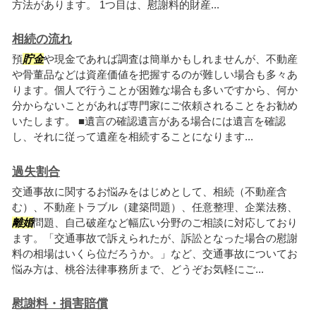
方法があります。 1つ目は、慰謝料的財産...
相続の流れ
預
貯金
や現金であれば調査は簡単かもしれませんが、不動産
や骨董品などは資産価値を把握するのが難しい場合も多々あ
ります。個人で行うことが困難な場合も多いですから、何か
分からないことがあれば専門家にご依頼されることをお勧め
いたします。 ■遺言の確認遺言がある場合には遺言を確認
し、それに従って遺産を相続することになります...
過失割合
交通事故に関するお悩みをはじめとして、相続（不動産含
む）、不動産トラブル（建築問題）、任意整理、企業法務、
離婚
問題、自己破産など幅広い分野のご相談に対応しており
ます。「交通事故で訴えられたが、訴訟となった場合の慰謝
料の相場はいくら位だろうか。」など、交通事故についてお
悩み方は、桃谷法律事務所まで、どうぞお気軽にご...
慰謝料・損害賠償