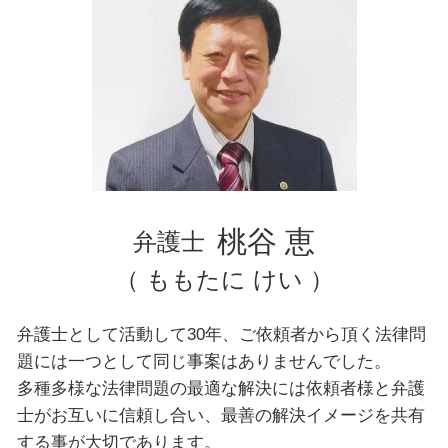
千葉県 弁護士 自己破産
東京都 弁護士 不動産トラブル
台東区 弁護士 不動産トラブル
文京区 弁護士 相続
神奈川県 弁護士 企業法務
横浜市 弁護士 債務整理
文京区 弁護士 不動産トラブル
文京区 弁護士 交通事故
東京都 弁護士 自己破産
桃谷 恵
弁護士
（ ももたに けい ）
弁護士として活動して30年、ご依頼者から頂く法律問
題には一つとして同じ事案はありませんでした。
多種多様な法律問題の最適な解決には依頼者様と弁護
士がお互いに信頼し合い、最善の解決イメージを共有
する事が大切であります。