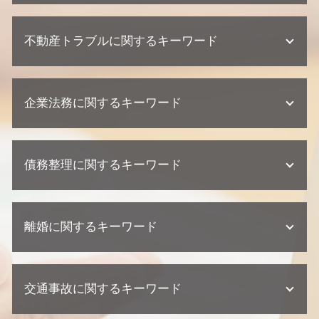
相続 遺留分
不動産トラブルに関するキーワード
法定相続人 割合
相続 相談先
不動産相続 放棄
建築瑕疵 不法行為
単純承認 限定承認
企業法務に関するキーワード
不動産トラブル 法律事務所
不動産 相続 兄弟
不動産トラブル 弁護士
遺言 遺留分
不動産業者 トラブル
顧問弁護士 相談
相続 期限
不動産トラブル 少額訴訟
債務整理に関するキーワード
問題社員 対応
相続 弁護士
不動産トラブル 相談
企業法務 弁護士
相続放棄 デメリット
欠陥住宅 専門 弁護士
紛争対応 法務
相続 相続人
任意整理 ブラックリスト
欠陥住宅 相談
顧問弁護士 個人事業主
相続 弁護士 相談
離婚に関するキーワード
債務整理 任意整理
不動産業者 裁判
契約書 リーガルチェック
遺産分割協議 期限
債務整理 ブラックリスト
不動産トラブル 瑕疵
契約 相談
不動産相続 協議書
債務整理 デメリット
欠陥住宅 慰謝料
離婚 慰謝料
顧問弁護士 メリット
不動産相続 弁護士
個人再生 デメリット
欠陥住宅 訴える
交通事故に関するキーワード
離婚 裁判 流れ
顧問弁護士 中小企業
遺産分割協議 調停
任意整理 クレジットカード
不動産トラブル 調停
離婚 財産分与
契約 トラブル
不動産相続 流れ
民事再生 個人
不動産トラブル 内容証明