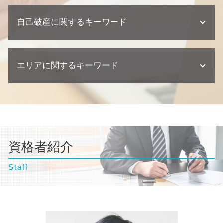
離婚 協議書
懲戒解雇 普通解雇 違い
代襲相続 割合
交通事故 示談交渉 弁護士
個人再生 相談
不動産業者 トラブル 相談
離婚 養育費
企業法務 弁護士事務所
相続人 連絡 取れない
自己破産に関するキーワード
交通事故 後遺症
自己破産 クレジットカード 作れる
不動産業者 クレーム
離婚 相手が応じない
企業法務 相談
相続放棄 手続き
交通事故 相談
債務整理 住宅ローン
建築瑕疵 慰謝料
不倫 慰謝 離婚
契約 損害賠償
交通事故 訴訟
民事再生 デメリット
建築瑕疵 時効
自己破産 相談
離婚調停 聞かれること
企業法務 訴訟 弁護士
過失割合 ゴネ得
任意整理 車のローン
欠陥住宅 損害賠償
エリアに関するキーワード
自己破産 流れ 裁判所
離婚調停 流れ
契約 取引法務
交通事故 示談
個人再生 流れ
建築瑕疵 弁護士
自己破産とは わかりやすく
離婚 相談
顧問弁護士 契約形態
交通事故 訴えられた
任意整理 期間
自己破産 条件
離婚調停 弁護士
企業法務 契約
横浜市 弁護士 相続
交通事故 慰謝料 弁護士
個人再生 クレジットカード
自己破産 デメリット 仕事
離婚 親権
顧問弁護士 契約書
台東区 弁護士 離婚
交通事故 損害賠償
個人再生 流れ 期間
自己破産 弁護士
離婚 種類
横浜市 弁護士 自己破産
逸失利益 計算方法
債務整理 金額
自己破産 弁護士 おすすめ
離婚 父親 親権
千葉県 弁護士 相続
交通事故 過失割合
個人再生 バレる
自己破産 流れ 期間
離婚調停
資格者紹介
豊島区 弁護士 交通事故
交通事故 弁護士
債務整理 個人再生
自己破産 デメリット 家族
親権者 変更
神奈川県 弁護士 債務整理
交通事故 示談書
債務整理 期間
自己破産 訴訟
離婚 必要書類
Staff
豊島区 弁護士 離婚
交通事故 慰謝料 相場
自己破産 ギャンブル
離婚調停 期間
豊島区 弁護士 相続
自己破産 クレジットカード 使える
離婚 浮気 慰謝料 相場
豊島区 弁護士 自己破産
離婚 財産分与 貯金
神奈川県 弁護士 不動産トラブル
台東区 弁護士 企業法務