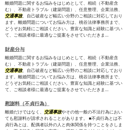
離婚問題に関するお悩みをはじめとして、相続（不動産含
む）、不動産トラブル（建築問題）、任意整理、企業法務、
交通事故
、自己破産など幅広い分野のご相談に対応しており
ます。離婚問題についてお悩み方は、桃谷法律事務所まで、
どうぞお気軽にご相談ください。豊富な知識と経験に基づい
て、ご相談者様に最適なご提案をさせていただきま...
財産分与
離婚問題に関するお悩みをはじめとして、相続（不動産含
む）、不動産トラブル（建築問題）、任意整理、企業法務、
交通事故
、自己破産など幅広い分野のご相談に対応しており
ます。離婚問題についてお悩み方は、桃谷法律事務所まで、
どうぞお気軽にご相談ください。豊富な知識と経験に基づい
て、ご相談者様に最適なご提案をさせていただきま...
慰謝料（不貞行為）
離婚だけではなく、
交通事故
やその他一般の不法行為におい
ても慰謝料が請求されることがあります。 ■不貞行為とは不
貞行為とは、配偶者以外の人と肉体関係を持つことをさしま