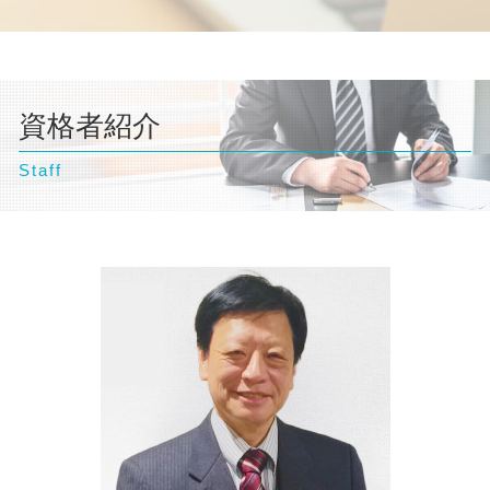
自己破産 弁護士 おすすめ
離婚 必要書類
契約 損害賠償
東京都 弁護士 交通事故
交通事故 慰謝料 弁護士
個人再生 デメリット
自己破産 訴訟
離婚 浮気 慰謝料 相場
企業法務 弁護士事務所
千葉県 弁護士 債務整理
逸失利益 計算方法
個人再生 クレジットカード
自己破産 流れ 期間
離婚 相手が応じない
台東区 弁護士 債務整理
交通事故 示談
個人再生 メリット
自己破産 流れ 裁判所
離婚 財産分与 貯金
千葉県 弁護士 不動産トラブル
交通事故 示談交渉 弁護士
個人再生 弁護士
自己破産 条件
親権者 変更
資格者紹介
千葉県 弁護士 企業法務
交通事故 弁護士
個人再生とは 期間
自己破産 デメリット 仕事
離婚調停 弁護士
千葉県 弁護士 相続
交通事故 後遺症
民事再生 個人
自己破産 弁護士
離婚 相談
Staff
文京区 弁護士 企業法務
交通事故 慰謝料 相場
自己破産とは わかりやすく
離婚 流れ
台東区 弁護士 不動産トラブル
自己破産 ギャンブル
離婚 相談 弁護士
台東区 弁護士 企業法務
離婚 親権
神奈川県 弁護士 企業法務
文京区 弁護士 相続
横浜市 弁護士 自己破産
神奈川県 弁護士 離婚
埼玉県 弁護士 相続
横浜市 弁護士 交通事故
横浜市 弁護士 企業法務
埼玉県 弁護士 交通事故
埼玉県 弁護士 離婚