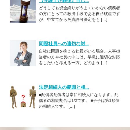
【弁護士が解説】自己...
どうしても資金繰りがうまくいかない債務者
の方にとっての救済手段である自己破産です
が、申立てから免責許可決定をも […]
問題社員への適切な対...
自社に問題を抱える社員がいる場合、人事担
当者の方や社長の中には、早急に適切な対応
をしたいと考える一方、どのよう […]
法定相続人の範囲と相...
■配偶者配偶者は常に相続人になります。配
偶者の相続割合は1/2です。 ■子子は第1順位
の相続人です。 […]