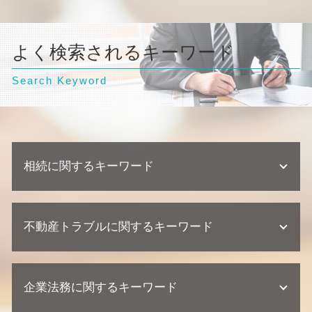
よく検索されるキーワード
Search Keyword
相続に関するキーワード
相続 兄弟 遺留分
不動産トラブルに関するキーワード
遺産分割協議 弁護士
代襲相続 割合
遺留分 権利者
欠陥住宅 専門 弁護士
相続放棄 手続き
企業法務に関するキーワード
不動産業者 裁判
相続 範囲
建築瑕疵 慰謝料