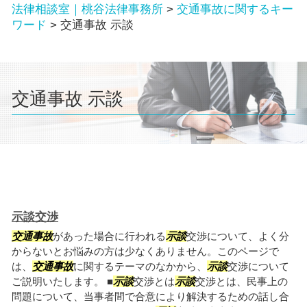
法律相談室｜桃谷法律事務所
>
交通事故に関するキー
ワード
>
交通事故 示談
交通事故 示談
示談交渉
交通事故
があった場合に行われる
示談
交渉について、よく分
からないとお悩みの方は少なくありません。このページで
は、
交通事故
に関するテーマのなかから、
示談
交渉について
ご説明いたします。 ■
示談
交渉とは
示談
交渉とは、民事上の
問題について、当事者間で合意により解決するための話し合