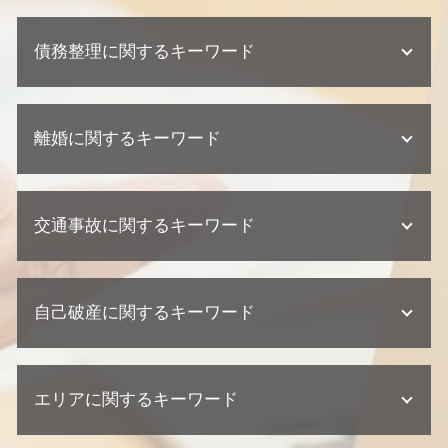
相続 相談
建築瑕疵 損害賠償
懲戒解雇 普通解雇 違い
不動産相続 遺留分
不動産トラブル 法律事務所
債務整理に関するキーワード
問題社員 対応
単純承認 限定承認
不動産業者 トラブル 相談
企業法務 訴訟 弁護士
相続 遺留分
不動産トラブル 瑕疵
企業法務 契約
相続 弁護士 相談
債務整理 デメリット
不動産業者 クレーム
顧問弁護士 相談
不動産相続 流れ
離婚に関するキーワード
個人再生 流れ 期間
欠陥住宅 慰謝料
企業法務 弁護士
相続 相談先
任意整理 住宅ローン
不動産トラブル 相談
契約 相談
不動産相続 必要書類
債務整理 個人再生
建築瑕疵 時効
離婚調停 聞かれること
顧問弁護士 中小企業
相続 相続人
債務整理 弁護士
欠陥住宅 訴える
交通事故に関するキーワード
離婚 協議書
契約書 リーガルチェック
遺産分割協議 調停 期間
個人再生 相談
建築瑕疵 弁護士
離婚調停
紛争対応 法務
相続 兄弟
任意整理 ブラックリスト
欠陥住宅 弁護士
離婚 慰謝料
契約 トラブル
相続放棄 デメリット
交通事故 訴えられた
債務整理 相談
欠陥住宅 相談
離婚 親権 母親
顧問弁護士 契約形態
不動産相続 相談
自己破産に関するキーワード
交通事故 過失割合
債務整理 期間
不動産トラブル 調停
離婚 財産分与
顧問弁護士 メリット
遺産分割協議書 必要書類
交通事故 訴訟
自己破産 期間
不動産トラブル 内容証明
養育費 再婚したら
契約 取引法務
過失割合 ゴネ得
任意整理 車のローン
不動産業者 訴える
自己破産 相談
離婚調停 期間
顧問弁護士 契約書
交通事故 相談
自己破産 条件
不動産業者 トラブル
エリアに関するキーワード
自己破産 デメリット 家族
離婚調停 流れ
顧問弁護士 個人事業主
交通事故 示談書
自己破産 流れ
建築瑕疵 不法行為
自己破産 クレジットカード 使える
離婚調停 申し立て 流れ
企業法務 相談
交通事故 損害賠償
債務整理 ブラックリスト