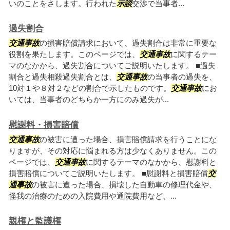
いのことをさします。行われた
示談
交渉で当事者...
過失割合
交通事故
の損害賠償請求において、過失割合は非常に重要な
役割を果たします。このページでは、
交通事故
に関するテー
マのなかから、過失割合についてご説明いたします。 ■過失
割合と過失相殺過失割合とは、
交通事故
の当事者の過失を、
10対１や８対２などの割合で示したものです。
交通事故
にお
いては、当事者のどちらか一方にのみ過失が...
慰謝料・損害賠償
交通事故
の被害に遭った場合、損害賠償請求を行うことにな
りますが、その対応に悩まれる方は少なくありません。この
ページでは、
交通事故
に関するテーマのなかから、慰謝料と
損害賠償についてご説明いたします。 ■慰謝料と損害賠償
交
通事故
の被害に遭った場合、損壊した自動車の修理代金や、
怪我の治療のための入院費用や通院費用など、...
親権と監護権