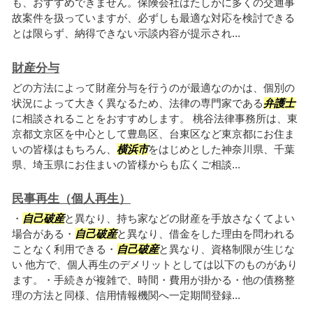
も、おすすめできません。保険会社はたしかに多くの交通事
故案件を扱っていますが、必ずしも最適な対応を検討できる
とは限らず、納得できない示談内容が提示され...
財産分与
どの方法によって財産分与を行うのが最適なのかは、個別の
状況によって大きく異なるため、法律の専門家である
弁護士
に相談されることをおすすめします。 桃谷法律事務所は、東
京都文京区を中心として豊島区、台東区など東京都にお住ま
いの皆様はもちろん、
横浜市
をはじめとした神奈川県、千葉
県、埼玉県にお住まいの皆様からも広くご相談...
民事再生（個人再生）
・
自己破産
と異なり、持ち家などの財産を手放さなくてよい
場合がある・
自己破産
と異なり、借金をした理由を問われる
ことなく利用できる・
自己破産
と異なり、資格制限が生じな
い 他方で、個人再生のデメリットとしては以下のものがあり
ます。・手続きが複雑で、時間・費用が掛かる・他の債務整
理の方法と同様、信用情報機関へ一定期間登録...