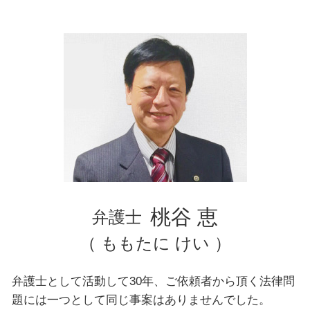
自己破産 条件
離婚調停 申し立て 流れ
豊島区 弁護士 不動産トラブル
離婚 裁判 流れ
千葉県 弁護士 離婚
千葉県 弁護士 交通事故
東京都 弁護士 債務整理
東京都 弁護士 不動産トラブル
神奈川県 弁護士 企業法務
千葉県 弁護士 債務整理
千葉県 弁護士 不動産トラブル
文京区 弁護士 相続
文京区 弁護士 離婚
横浜市 弁護士 相続
台東区 弁護士 不動産トラブル
桃谷 恵
弁護士
（ ももたに けい ）
弁護士として活動して30年、ご依頼者から頂く法律問
題には一つとして同じ事案はありませんでした。