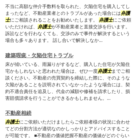
不当に高額な仲介手数料を取られた、欠陥住宅を購入してし
まったなど、不動産業者とのトラブルがあった場合には
弁護
士
にご相談されることをお勧めいたします。
弁護士
にご依頼
いただければ、
弁護士
が不動産業者と直接交渉を行います。
訴訟などを行わなくても、交渉のみで事件が解決するという
場合も多々あります。 話し合いで解決しなか...
建築瑕疵・欠陥住宅トラブル
床が傾いている、雨漏りがするなど、購入した住宅が欠陥住
宅かもしれないと思われた場合は、ぜひ一度
弁護士
までご相
談ください。不動産の売買契約を締結した際に、そのような
欠陥があることを説明されていなかったような場合には、契
約不適合責任を追及し、代金の減額や修補を請求したり、損
害賠償請求を行うことができるかもしれません。...
不動産相続
弁護士
にご依頼いただけましたらご依頼者様の状況に合わせ
てどの分割方法が適切なのかしっかりとアドバイスすること
が可能です。 ■不動産の価値把握不動産の価値がどのぐらい