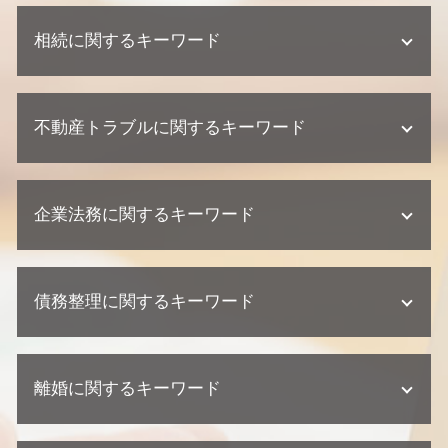
相続に関するキーワード
相続 相続人
不動産トラブルに関するキーワード
相続 範囲
遺産分割協議 調停 期間
公正証書遺言 必要書類
不動産トラブル 内容証明
単純承認 限定承認
企業法務に関するキーワード
欠陥住宅 損害賠償
代襲相続 割合
不動産業者 クレーム
相続 相談
不動産トラブル 瑕疵
顧問弁護士 個人事業主
不動産相続 必要書類
建築瑕疵 損害賠償
債務整理に関するキーワード
企業法務 訴訟 弁護士
不動産相続 流れ
建築瑕疵 弁護士
顧問弁護士 契約形態
相続 兄弟
建築瑕疵 時効
紛争対応 法務
遺産分割協議 期限
個人再生 任意整理 違い
不動産業者 トラブル
契約 取引法務
遺留分 権利者
離婚に関するキーワード
債務整理 デメリット
不動産トラブル 少額訴訟
顧問弁護士 メリット
不動産 相続 兄弟
債務整理 流れ
欠陥住宅 相談
契約 トラブル
相続放棄 手続き
債務整理 種類
不動産業者 訴える