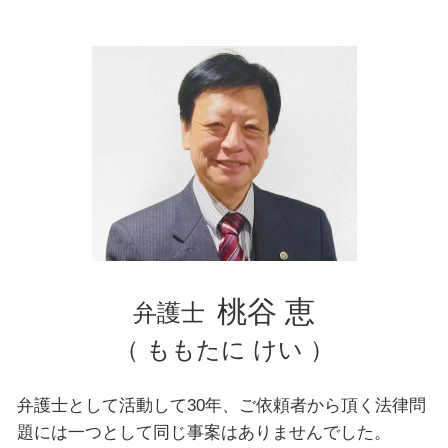
自己破産 弁護士
離婚 親権
豊島区 弁護士 企業法務
離婚 慰謝料
東京都 弁護士 離婚
千葉県 弁護士 離婚
神奈川県 弁護士 不動産トラブル
豊島区 弁護士 離婚
台東区 弁護士 債務整理
東京都 弁護士 債務整理
横浜市 弁護士 離婚
横浜市 弁護士 自己破産
千葉県 弁護士 交通事故
東京都 弁護士 交通事故
千葉県 弁護士 企業法務
桃谷 恵
弁護士
（ ももたに けい ）
弁護士として活動して30年、ご依頼者から頂く法律問
題には一つとして同じ事案はありませんでした。