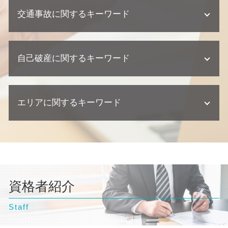
離婚 親権 母親
企業法務 契約
相続 遺留分
個人再生 申し立て
不動産トラブル 調停
交通事故に関するキーワード
親権者 変更
顧問弁護士 契約書
相続 相談先
債務整理 弁護士
不動産業者 裁判
離婚 相談
契約 相談
不動産相続 放棄
個人再生とは 期間
建築瑕疵 不法行為
離婚 協議書
企業法務 相談
相続 争い
交通事故 訴訟
自己破産 クレジットカード 作れる
欠陥住宅 弁護士
離婚調停 申し立て 流れ
契約書 リーガルチェック
遺産分割協議 弁護士
自己破産に関するキーワード
交通事故 訴えられた
個人再生 クレジットカード
欠陥住宅 裁判
離婚 相手が応じない
問題社員 対応
相続 裁判
交通事故 損害賠償
任意整理 ブラックリスト
不動産トラブル 弁護士
離婚 相談 弁護士
顧問弁護士 相談
交通事故 後遺症
任意整理 期間
欠陥住宅 慰謝料
自己破産 流れ 裁判所
離婚調停 弁護士
企業法務 弁護士事務所
交通事故 慰謝料 弁護士
任意整理 車のローン
不動産トラブル 法律事務所
エリアに関するキーワード
自己破産 条件
離婚調停
顧問弁護士 中小企業
逸失利益 計算方法
個人再生 流れ
不動産トラブル 相談
自己破産 弁護士 おすすめ
離婚 浮気 慰謝料 相場
企業法務 弁護士
交通事故 相談
個人再生 流れ 期間
自己破産 クレジットカード 使える
離婚調停 流れ
契約 損害賠償
神奈川県 弁護士 交通事故
交通事故 示談交渉 弁護士
個人再生 弁護士
自己破産 流れ 期間
離婚 浮気 慰謝料
懲戒解雇 普通解雇 違い
文京区 弁護士 債務整理
過失割合 ゴネ得
債務整理 ブラックリスト
自己破産 ギャンブル
離婚 父親 親権
横浜市 弁護士 債務整理
交通事故 示談
個人再生 デメリット
自己破産 デメリット 仕事
離婚 必要書類
豊島区 弁護士 不動産トラブル
交通事故 過失割合
個人再生 バレる
自己破産とは わかりやすく
養育費 再婚したら
資格者紹介
東京都 弁護士 自己破産
交通事故 示談書
個人再生 相談
自己破産 訴訟
離婚 財産分与
台東区 弁護士 自己破産
交通事故 慰謝料 相場
債務整理 クレジットカード
自己破産 デメリット 家族
離婚 財産分与 貯金
Staff
埼玉県 弁護士 債務整理
交通事故 弁護士
自己破産 相談
離婚調停 聞かれること
文京区 弁護士 企業法務